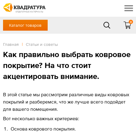
Новосибирск
Профи
Контакты
ОТДЕЛОЧНЫЕ МАТЕРИАЛЫ
Доставка и оплата
0
Каталог товаров
+7 (383) 209-98-97
Выставочный зал
Акции
в будние дни - с 9.00 до 18.00,
Сб, Вс — выходной
Главная
|
Статьи и советы
Готовые решения
ЗАКАЗАТЬ ЗВОНОК
Как правильно выбрать ковровое
Отзывы
покрытие? На что стоит
Вход
/
Регистрация
акцентировать внимание.
В этой статье мы рассмотрим различные виды ковровых
покрытий и разберемся, что же лучше всего подойдет
для вашего помещения.
Вот несколько важных критериев:
Основа коврового покрытия.