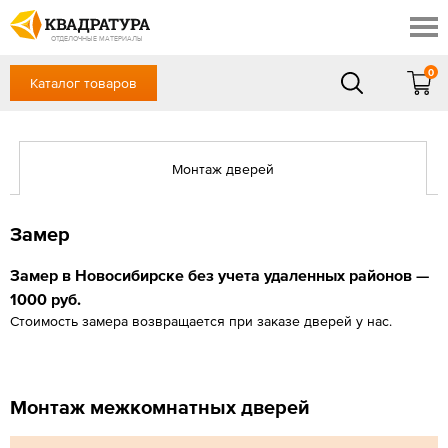
Новосибирск
Профи
Контакты
ОТДЕЛОЧНЫЕ МАТЕРИАЛЫ
Доставка и оплата
0
Каталог товаров
+7 (383) 209-98-97
Выставочный зал
Акции
в будние дни - с 9.00 до 18.00,
Сб, Вс — выходной
Готовые решения
Монтаж дверей
ЗАКАЗАТЬ ЗВОНОК
Отзывы
Вход
/
Регистрация
Замер
Замер в Новосибирске без учета удаленных районов —
1000 руб.
Стоимость замера возвращается при заказе дверей у нас.
Монтаж межкомнатных дверей