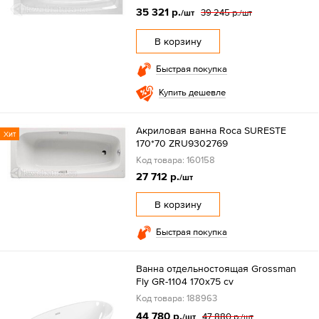
35 321 р.
39 245 р.
/шт
/шт
В корзину
Быстрая покупка
Купить дешевле
Акриловая ванна Roca SURESTE
Хит
170*70 ZRU9302769
Код товара: 160158
27 712 р.
/шт
В корзину
Быстрая покупка
Ванна отдельностоящая Grossman
Fly GR-1104 170х75 cv
Код товара: 188963
44 780 р.
47 880 р.
/шт
/шт