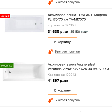
Быстрая покупка
Акриловая ванна TONI ARTI Модена
Акция
PL 170*70 см TA-M17070
Код товара: 177363
31 635 р.
35 150 р.
/шт
/шт
В корзину
Быстрая покупка
Акриловая ванна Vagnerplast
Новинка
Veronela VPBA167VEA2X-04 160*70 см
Код товара: 190243
41 897 р.
/шт
В корзину
Быстрая покупка