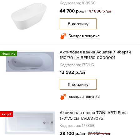
Код товара: 188966
44 780 р.
47 880 р.
/шт
/шт
В корзину
Быстрая покупка
Акриловая ванна Aquatek Либерти
Новинка
150*70 см BER150-0000001
Код товара: 175916
12 592 р.
/шт
В корзину
Быстрая покупка
Акриловая ванна TONI ARTI Бола
Акция
170*75 см TA-BA17075
Код товара: 177366
29 100 р.
33 750 р.
/шт
/шт