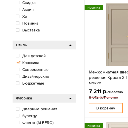
Скидка
Новинка
Акция
Хит
Новинка
Выставка
Стиль
Для детской
Классика
Современные
Межкомнатная две
Дизайнерские
решения Криста 2 
мокко
Бюджетные
7 211 р.
/Полотно
8 012 р.
/Полотно
Фабрика
В корзину
Дверные решения
Synergy
Фрегат (ALBERO)
Новинка