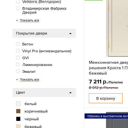
Velldoris (Веллдорис)
Владимирская Фабрика
Дверей
Green Line
ДвериХолл
Сибирь Профиль
Показать все
Покрытие двери
Бетон
Vinyl Pro (антивандальное)
GVI
Межкомнатная две
Ламинирование
решения Криста 1 П
Эмалит
бежевый
Soft
Soft Touch
Emalux
Экостайл
Экошпон
Vinyl
EcoTex
3D пленка
Белая эмаль
Микрофлекс
Эмаль
ПВХ
CLP
Показать все
7 211 р.
/Полотно
8 012 р.
/Полотно
Цвет
В корзину
белый
коричневый
Образец в выставочном зал
черный
бежевый