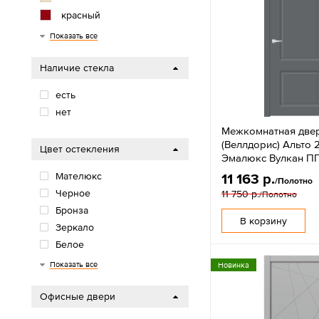
красный
золотой
серый
Графит
Крафт
венге
Показать все
Наличие стекла
есть
нет
Межкомнатная дверь
(Веллдорис) Альто 
Цвет остекления
Эмалюкс Вулкан П
Мателюкс
11 163 р.
/Полотно
Черное
11 750 р.
/Полотно
Бронза
В корзину
Зеркало
Белое
Серое
матовое
Показать все
Новинка
Офисные двери