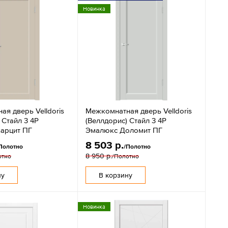
Новинка
я дверь Velldoris
Межкомнатная дверь Velldoris
 Стайл 3 4P
(Веллдорис) Стайл 3 4P
арцит ПГ
Эмалюкс Доломит ПГ
8 503 р.
Полотно
/Полотно
8 950 р.
отно
/Полотно
ну
В корзину
Новинка