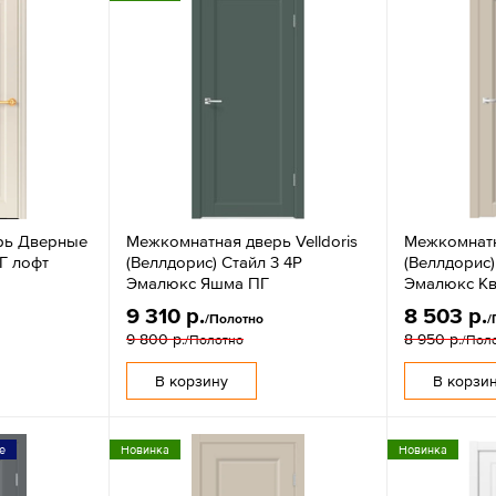
рь Дверные
Межкомнатная дверь Velldoris
Межкомнатна
Г лофт
(Веллдорис) Стайл 3 4P
(Веллдорис)
Эмалюкс Яшма ПГ
Эмалюкс Кв
9 310 р.
8 503 р.
/Полотно
/
9 800 р.
8 950 р.
/Полотно
/Пол
В корзину
В корзи
е
Новинка
Новинка