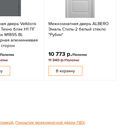
я дверь Velldoris
Межкомнатная дверь ALBERO
 Техно блэк H1 ПГ
Эмаль Стиль-2 белый стекло
ок M1895 BL
"Рубин"
чёрная алюминиевая
 сторон
10 773 р.
/Полотно
/Полотно
11 340 р.
лотно
/Полотно
ну
В корзину
кромкой
,
Покрытие межкомнатной двери ПВХ
.