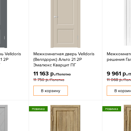
 Velldoris
Межкомнатная дверь Velldoris
Межкомнат
21 2P
(Веллдорис) Альто 21 2P
решения Гал
Г
Эмалюкс Кварцит ПГ
11 163 р.
9 961 р.
/Полотно
/
11 750 р.
11 068 р.
/Полотно
/Пол
В корзину
В корзи
Новинка
Новинка