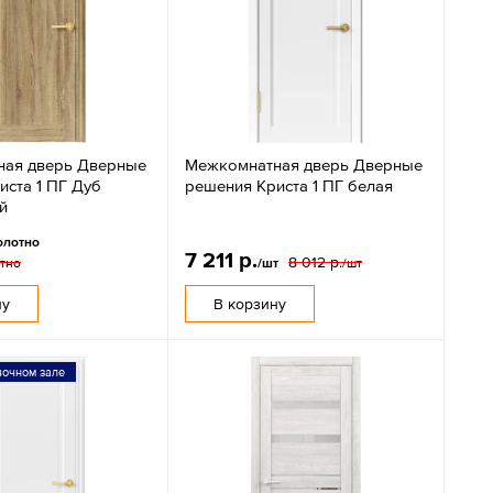
ная дверь Дверные
Межкомнатная дверь Дверные
иста 1 ПГ Дуб
решения Криста 1 ПГ белая
й
олотно
7 211 р.
8 012 р.
тно
/шт
/шт
ну
В корзину
вочном зале