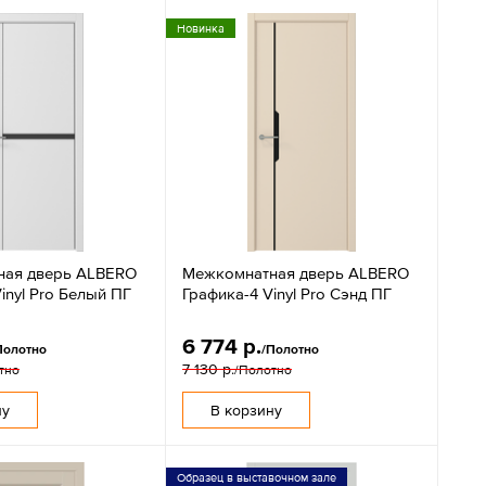
Новинка
ная дверь ALBERO
Межкомнатная дверь ALBERO
inyl Pro Белый ПГ
Графика-4 Vinyl Pro Сэнд ПГ
6 774 р.
Полотно
/Полотно
7 130 р.
тно
/Полотно
ну
В корзину
Образец в выставочном зале