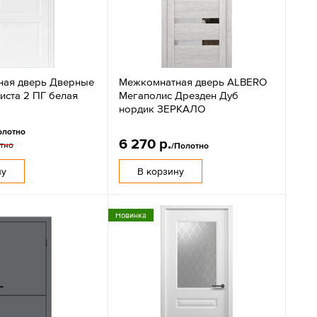
ная дверь Дверные
Межкомнатная дверь ALBERO
иста 2 ПГ белая
Мегаполис Дрезден Дуб
нордик ЗЕРКАЛО
олотно
6 270 р.
тно
/Полотно
ну
В корзину
Новинка