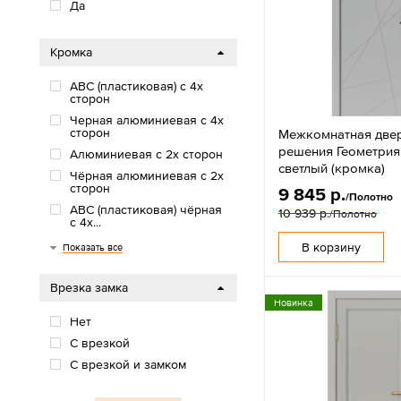
Да
Кромка
АВС (пластиковая) с 4х
сторон
Черная алюминиевая с 4х
сторон
Межкомнатная две
решения Геометрия
Алюминиевая с 2х сторон
светлый (кромка)
Чёрная алюминиевая с 2х
сторон
9 845 р.
/Полотно
АВС (пластиковая) чёрная
10 939 р.
/Полотно
с 4х...
АВС (пластиковая) с 2х
Чёрная алюминиевая с 3х
АВС (пластиковая) белая с
АВС (пластиковая) серая с
АВС (платиковая) черная с
АВС (платиковая) сэнд с
АВС (пластиковая) в цвет...
Шампань алюминиевая с
В корзину
Показать все
сторон
сторон
4х сторон
4х сторон
3х сторон
3х сторон
4х сторон
Врезка замка
Новинка
Нет
С врезкой
С врезкой и замком