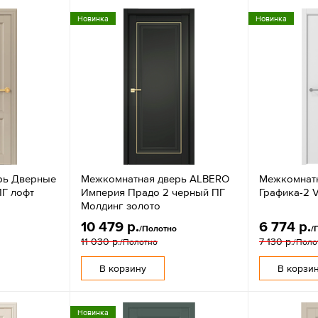
Новинка
Новинка
рь Дверные
Межкомнатная дверь ALBERO
Межкомнат
ПГ лофт
Империя Прадо 2 черный ПГ
Графика-2 V
Молдинг золото
10 479 р.
6 774 р.
/Полотно
/
11 030 р.
7 130 р.
/Полотно
/Поло
В корзину
В корзи
Новинка