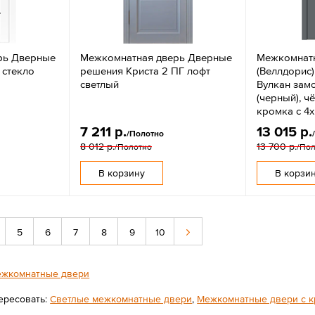
рь Дверные
Межкомнатная дверь Дверные
Межкомнатна
 стекло
решения Криста 2 ПГ лофт
(Веллдорис)
светлый
Вулкан зам
(черный), 
кромка с 4х
7 211 р.
13 015 р.
/Полотно
8 012 р.
13 700 р.
/Полотно
/По
В корзину
В корзи
5
6
7
8
9
10
жкомнатные двери
ересовать:
Светлые межкомнатные двери
,
Межкомнатные двери с 