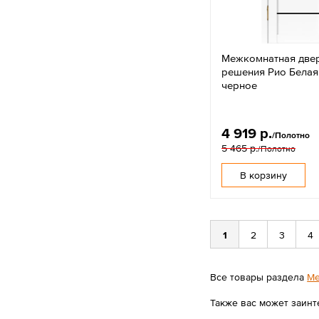
Межкомнатная две
решения Рио Белая
черное
4 919 р.
/Полотно
5 465 р.
/Полотно
В корзину
1
2
3
4
Все товары раздела
Ме
Также вас может заинт