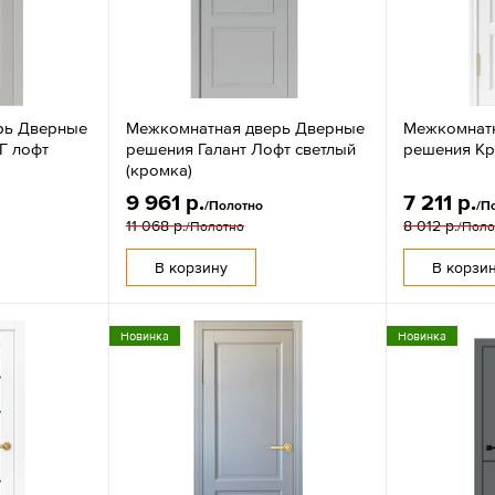
рь Дверные
Межкомнатная дверь Дверные
Межкомнат
Г лофт
решения Галант Лофт светлый
решения Кр
(кромка)
9 961 р.
7 211 р.
/Полотно
/П
11 068 р.
8 012 р.
/Полотно
/Поло
В корзину
В корзи
Новинка
Новинка