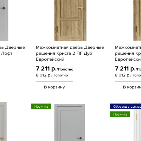
рь Дверные
Межкомнатная дверь Дверные
Межкомнат
 Лофт
решения Криста 2 ПГ Дуб
решения Кр
Европейский
Европейски
7 211 р.
7 211 р.
/Полотно
/П
8 012 р.
8 012 р.
/Полотно
/Поло
В корзину
В корзи
Новинка
Образец в выста
Новинка