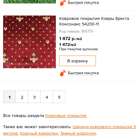
Быстрая покупка
Ковровое покрытие Ковры Бреста
Консонанс 54230-11
Код товара: 165175
1 472 р.
/м2
1 472
/м2
При покупке рулоном
В корзину
Быстрая покупка
1
2
3
4
5
Все товары раздела
Ковровые покрытия
Также вас может заинтересовать:
Ширина коврового покрытия 5
метров
,
Красный ковролин
,
Темный ковролин
.