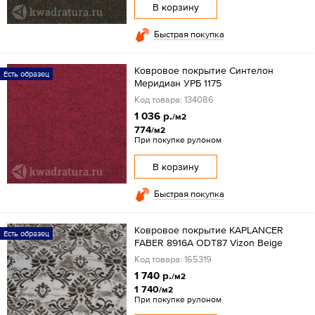
В корзину
Быстрая покупка
Ковровое покрытие Синтелон
Есть образец
Меридиан УРБ 1175
Код товара: 134086
1 036 р.
/м2
774
/м2
При покупке рулоном
В корзину
Быстрая покупка
Ковровое покрытие KAPLANCER
Есть образец
FABER 8916A ODT87 Vizon Beige
Код товара: 165319
1 740 р.
/м2
1 740
/м2
При покупке рулоном