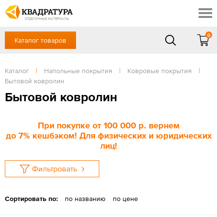
Новосибирск
Профи
Контакты
ОТДЕЛОЧНЫЕ МАТЕРИАЛЫ
Доставка и оплата
0
Каталог товаров
+7 (383) 209-98-97
Выставочный зал
Акции
в будние дни - с 9.00 до 18.00,
Сб, Вс — выходной
Каталог
|
Напольные покрытия
|
Ковровые покрытия
|
Готовые решения
Бытовой ковролин
ЗАКАЗАТЬ ЗВОНОК
Отзывы
Бытовой ковролин
Вход
/
Регистрация
При покупке
от 100 000 р
. вернем
до
7%
кешбэком! Для физических и юридических
лиц!
Фильтровать
Сортировать по:
по названию
по цене