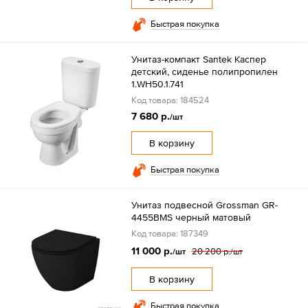
Быстрая покупка
Унитаз-компакт Santek Каспер
детский, сиденье полипропилен
1.WH50.1.741
Код товара: 184524
7 680 р.
/шт
В корзину
Быстрая покупка
Унитаз подвесной Grossman GR-
4455BMS черный матовый
Код товара: 187349
11 000 р.
20 200 р.
/шт
/шт
В корзину
Быстрая покупка