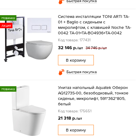
Быстрая покупка
Система инсталляции TONI ARTI TA-
Новинка
01 + Baglio с сиденьем с
Акция
микролифтом, с клавишей Noche TA-
0042 TA-01+TA-BO4936+TA-0042
Код товара: 177431
32 146 р.
34 746 р.
/шт
/шт
В корзину
Быстрая покупка
Унитаз напольный Aquatek Оберон
Новинка
AQ1273S-00, безободковый, тонкое
сиденье, микролифт, 591*362*805,
белый
Код товара: 175651
21 318 р.
/шт
В корзину