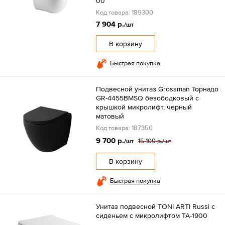
00
Код товара: 189300
7 904 р.
/шт
В корзину
Быстрая покупка
Подвесной унитаз Grossman Торнадо
GR-4455BMSQ безободковый с
крышкой микролифт, черный
матовый
Код товара: 187350
9 700 р.
15 100 р.
/шт
/шт
В корзину
Быстрая покупка
Унитаз подвесной TONI ARTI Russi с
сиденьем с микролифтом TA-1900