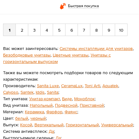
Быстрая покупка
1
2
3
4
5
6
7
8
9
10
Вас может заинтересовать:
Системы инсталляции для унитазов
,
Безободковые унитазы
,
Цветные унитазы
,
Унитазы с
горизонтальным выпуском
Также вы можете посмотреть подборки товаров по следующим
характеристикам:
Производитель:
Sanita Luxe
,
CeramaLux
,
Toni Arti
,
Aquatek
,
Calypso
,
Santek
,
Iddis
,
Sanita
;
Тип унитаза:
Унитаз-компакт
,
Биде
,
Моноблок
;
Вид унитаза:
Напольный
,
Подвесной
,
Приставной
;
Материал:
Керамика
,
Фарфор
,
Фаянс
;
Цвет:
белый
,
черный
;
Выпуск:
Косой
,
Вертикальный
,
Горизонтальный
,
Универсальный
;
Система антивсплеск:
Да
;
Быстросъемное сиденье:
Да
;