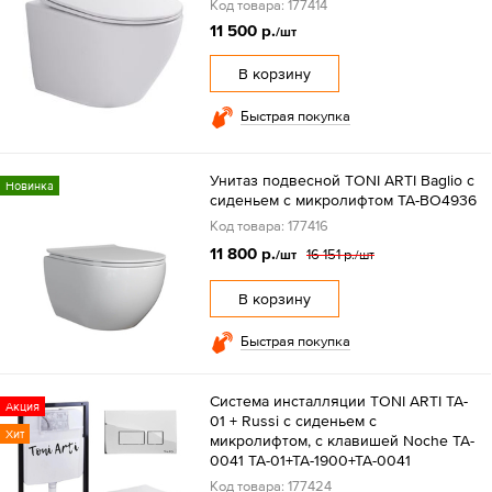
Код товара: 177414
11 500 р.
/шт
В корзину
Быстрая покупка
Унитаз подвесной TONI ARTI Baglio с
Новинка
сиденьем с микролифтом TA-BO4936
Код товара: 177416
11 800 р.
16 151 р.
/шт
/шт
В корзину
Быстрая покупка
Система инсталляции TONI ARTI TA-
Акция
01 + Russi с сиденьем с
Хит
микролифтом, с клавишей Noche TA-
0041 TA-01+TA-1900+TA-0041
Код товара: 177424