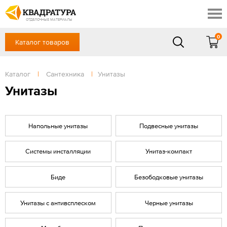
Новосибирск
Профи
Контакты
ОТДЕЛОЧНЫЕ МАТЕРИАЛЫ
Доставка и оплата
0
Каталог товаров
+7 (383) 209-98-97
Выставочный зал
Акции
в будние дни - с 9.00 до 18.00,
Сб, Вс — выходной
Каталог
|
Сантехника
|
Унитазы
Готовые решения
ЗАКАЗАТЬ ЗВОНОК
Унитазы
Отзывы
Вход
/
Регистрация
Напольные унитазы
Подвесные унитазы
Системы инсталляции
Унитаз-компакт
Биде
Безободковые унитазы
Унитазы с антивсплеском
Черные унитазы