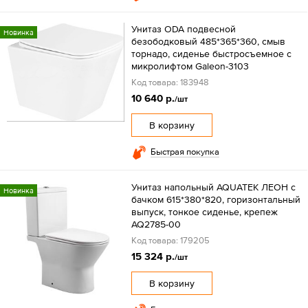
Унитаз ODA подвесной
Новинка
безободковый 485*365*360, смыв
торнадо, сиденье быстросъемное с
микролифтом Galeon-3103
Код товара: 183948
10 640 р.
/шт
В корзину
Быстрая покупка
Унитаз напольный AQUATEK ЛЕОН с
Новинка
бачком 615*380*820, горизонтальный
выпуск, тонкое сиденье, крепеж
AQ2785-00
Код товара: 179205
15 324 р.
/шт
В корзину