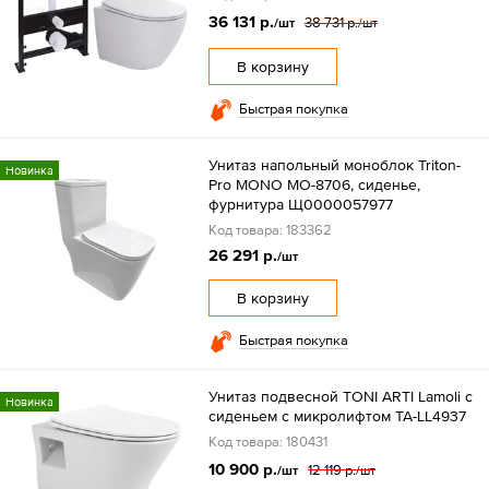
36 131 р.
38 731 р.
/шт
/шт
В корзину
Быстрая покупка
Унитаз напольный моноблок Triton-
Новинка
Pro MONO MO-8706, сиденье,
фурнитура Щ0000057977
Код товара: 183362
26 291 р.
/шт
В корзину
Быстрая покупка
Унитаз подвесной TONI ARTI Lamoli с
Новинка
сиденьем с микролифтом TA-LL4937
Код товара: 180431
10 900 р.
12 119 р.
/шт
/шт