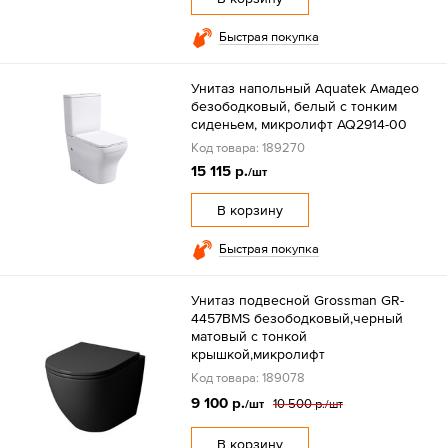
Быстрая покупка
Унитаз напольный Aquatek Амадео
безободковый, белый с тонким
сиденьем, микролифт AQ2914-00
Код товара: 189270
15 115 р.
/шт
В корзину
Быстрая покупка
Унитаз подвесной Grossman GR-
4457BMS безободковый,черный
матовый с тонкой
крышкой,микролифт
Код товара: 189078
9 100 р.
10 500 р.
/шт
/шт
В корзину