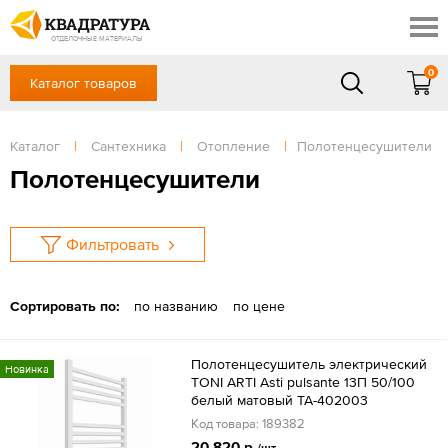
Новосибирск
Профи
Контакты
ОТДЕЛОЧНЫЕ МАТЕРИАЛЫ
Доставка и оплата
0
Каталог товаров
+7 (383) 209-98-97
Выставочный зал
Акции
в будние дни - с 9.00 до 18.00,
Сб, Вс — выходной
Каталог
|
Сантехника
|
Отопление
|
Полотенцесушители
Готовые решения
ЗАКАЗАТЬ ЗВОНОК
Полотенцесушители
Отзывы
Вход
/
Регистрация
Фильтровать
Сортировать по:
по названию
по цене
Полотенцесушитель электрический
Новинка
TONI ARTI Asti pulsante 13П 50/100
белый матовый TA-402003
Код товара: 189382
20 820 р.