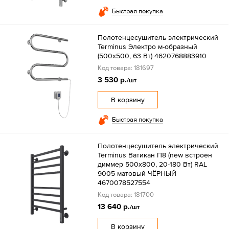
Быстрая покупка
Полотенцесушитель электрический
Terminus Электро м-образный
(500х500, 63 Вт) 4620768883910
Код товара: 181697
3 530 р.
/шт
В корзину
Быстрая покупка
Полотенцесушитель электрический
Terminus Ватикан П8 (new встроен
диммер 500х800, 20-180 Вт) RAL
9005 матовый ЧЁРНЫЙ
4670078527554
Код товара: 181700
13 640 р.
/шт
В корзину