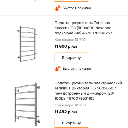
Быстрая покупка
Полотенцесушитель Terminus
Классик П8 (500х800 боковое
подключение) 4670078530257
Код товара: 181707
11 600 р.
/шт
В корзину
Быстрая покупка
Полотенцесушитель электрический
Terminus Виктория П6 500х650 с
new встроенным диммером, 20-
100Вт 4670078531193
Код товара: 181703
11 492 р.
/шт
В корзину