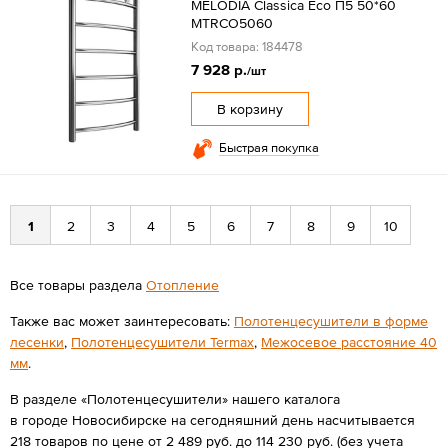
MELODIA Classica Eco П5 50*60
MTRCO5060
Код товара: 184478
7 928 р.
/шт
В корзину
Быстрая покупка
1
2
3
4
5
6
7
8
9
10
Все товары раздела
Отопление
Также вас может заинтересовать:
Полотенцесушители в форме
лесенки
,
Полотенцесушители Termax
,
Межосевое расстояние 40
мм
.
В разделе «Полотенцесушители» нашего каталога
в городе Новосибирске на сегодняшний день насчитывается
218 товаров по цене от 2 489 руб. до 114 230 руб. (без учета