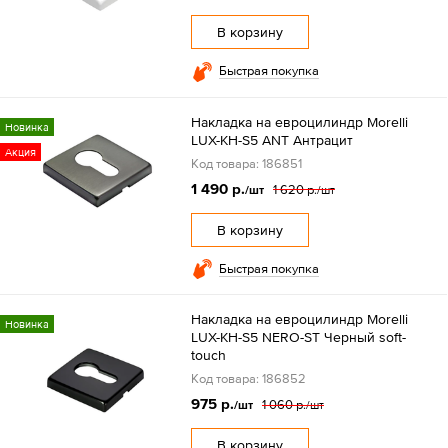
В корзину
Быстрая покупка
Накладка на евроцилиндр Morelli
Новинка
LUX-KH-S5 ANT Антрацит
Акция
Код товара: 186851
1 490 р.
1 620 р.
/шт
/шт
В корзину
Быстрая покупка
Накладка на евроцилиндр Morelli
Новинка
LUX-KH-S5 NERO-ST Черный soft-
touch
Код товара: 186852
975 р.
1 060 р.
/шт
/шт
В корзину