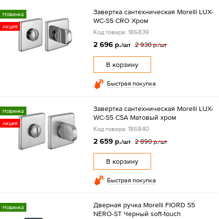
Завертка сантехническая Morelli LUX-
Новинка
WC-S5 CRO Хром
Акция
Код товара: 186839
2 696 р.
2 930 р.
/шт
/шт
В корзину
Быстрая покупка
Завертка сантехническая Morelli LUX-
Новинка
WC-S5 CSA Матовый хром
Акция
Код товара: 186840
2 659 р.
2 890 р.
/шт
/шт
В корзину
Быстрая покупка
Дверная ручка Morelli FIORD S5
Новинка
NERO-ST Черный soft-touch