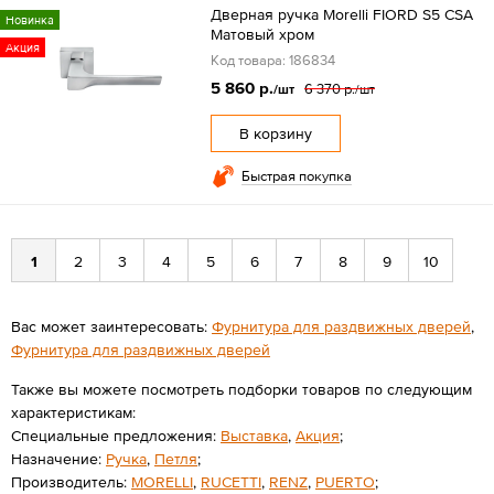
Дверная ручка Morelli FIORD S5 CSA
Новинка
Матовый хром
Акция
Код товара: 186834
5 860 р.
6 370 р.
/шт
/шт
В корзину
Быстрая покупка
1
2
3
4
5
6
7
8
9
10
Вас может заинтересовать:
Фурнитура для раздвижных дверей
,
Фурнитура для раздвижных дверей
Также вы можете посмотреть подборки товаров по следующим
характеристикам:
Специальные предложения:
Выставка
,
Акция
;
Назначение:
Ручка
,
Петля
;
Производитель:
MORELLI
,
RUCETTI
,
RENZ
,
PUERTO
;