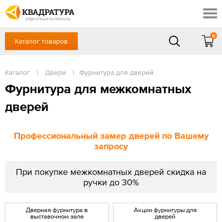
Новосибирск
Профи
Контакты
ОТДЕЛОЧНЫЕ МАТЕРИАЛЫ
Доставка и оплата
0
Каталог товаров
+7 (383) 209-98-97
Выставочный зал
Акции
в будние дни - с 9.00 до 18.00,
Сб, Вс — выходной
Каталог
|
Двери
|
Фурнитура для дверей
Готовые решения
ЗАКАЗАТЬ ЗВОНОК
Фурнитура для межкомнатных
Отзывы
дверей
Вход
/
Регистрация
Профессиональный замер дверей по Вашему
запросу
При покупке межкомнатных дверей скидка на
ручки до 30%
Дверная фурнитура в
Акции фурнитуры для
выставочном зале
дверей