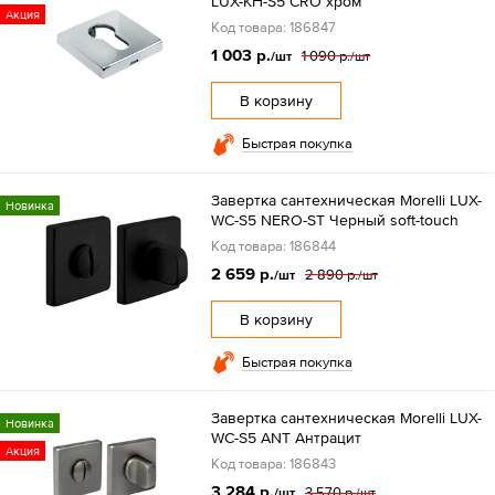
LUX-KH-S5 CRO хром
Акция
Код товара: 186847
1 003 р.
1 090 р.
/шт
/шт
В корзину
Быстрая покупка
Завертка сантехническая Morelli LUX-
Новинка
WC-S5 NERO-ST Черный soft-touch
Код товара: 186844
2 659 р.
2 890 р.
/шт
/шт
В корзину
Быстрая покупка
Завертка сантехническая Morelli LUX-
Новинка
WC-S5 ANT Антрацит
Акция
Код товара: 186843
3 284 р.
3 570 р.
/шт
/шт