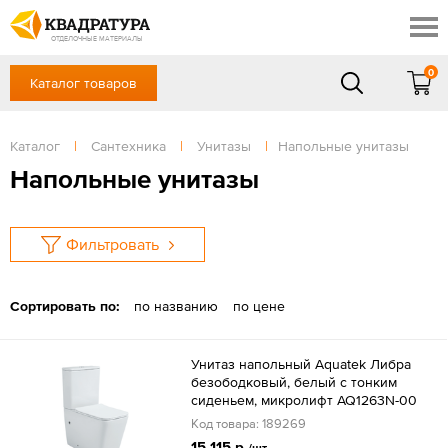
Новосибирск
Профи
Контакты
ОТДЕЛОЧНЫЕ МАТЕРИАЛЫ
Доставка и оплата
0
Каталог товаров
+7 (383) 209-98-97
Выставочный зал
Акции
в будние дни - с 9.00 до 18.00,
Сб, Вс — выходной
Каталог
|
Сантехника
|
Унитазы
|
Напольные унитазы
Готовые решения
ЗАКАЗАТЬ ЗВОНОК
Напольные унитазы
Отзывы
Вход
/
Регистрация
Фильтровать
Сортировать по:
по названию
по цене
Унитаз напольный Aquatek Либра
безободковый, белый с тонким
сиденьем, микролифт AQ1263N-00
Код товара: 189269
15 115 р.