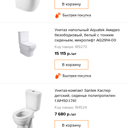
В корзину
Быстрая покупка
Унитаз напольный Aquatek Амадео
безободковый, белый с тонким
сиденьем, микролифт AQ2914-00
Код товара: 189270
15 115 р.
/шт
В корзину
Быстрая покупка
Унитаз-компакт Santek Каспер
детский, сиденье полипропилен
1.WH50.1.741
Код товара: 184524
7 680 р.
/шт
В корзину