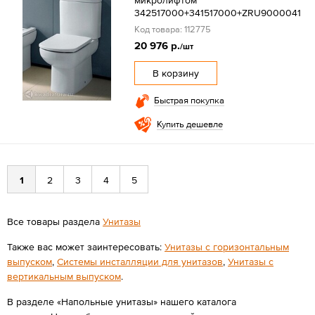
микролифтом
342517000+341517000+ZRU9000041
Код товара: 112775
20 976 р.
/шт
В корзину
Быстрая покупка
Купить дешевле
1
2
3
4
5
Все товары раздела
Унитазы
Также вас может заинтересовать:
Унитазы с горизонтальным
выпуском
,
Системы инсталляции для унитазов
,
Унитазы с
вертикальным выпуском
.
В разделе «Напольные унитазы» нашего каталога