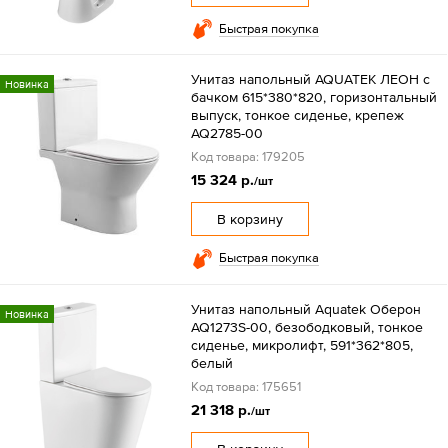
Быстрая покупка
Унитаз напольный AQUATEK ЛЕОН с
Новинка
бачком 615*380*820, горизонтальный
выпуск, тонкое сиденье, крепеж
AQ2785-00
Код товара: 179205
15 324 р.
/шт
В корзину
Быстрая покупка
Унитаз напольный Aquatek Оберон
Новинка
AQ1273S-00, безободковый, тонкое
сиденье, микролифт, 591*362*805,
белый
Код товара: 175651
21 318 р.
/шт