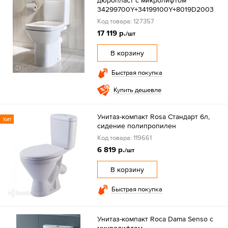
дюропласт с микролифтом
34299700Y+34199100Y+8019D2003
Код товара: 127357
17 119 р.
/шт
В корзину
Быстрая покупка
Купить дешевле
Унитаз-компакт Rosa Стандарт 6л,
Хит
сидение полипропилен
Код товара: 119661
6 819 р.
/шт
В корзину
Быстрая покупка
Унитаз-компакт Roca Dama Senso с