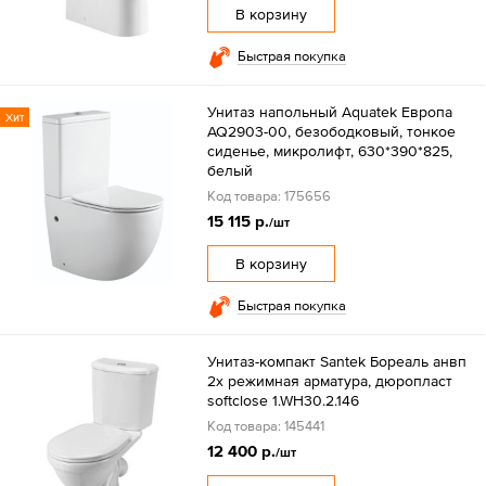
В корзину
Быстрая покупка
Унитаз напольный Aquatek Европа
Хит
AQ2903-00, безободковый, тонкое
сиденье, микролифт, 630*390*825,
белый
Код товара: 175656
15 115 р.
/шт
В корзину
Быстрая покупка
Унитаз-компакт Santek Бореаль анвп
2х режимная арматура, дюропласт
softclose 1.WH30.2.146
Код товара: 145441
12 400 р.
/шт