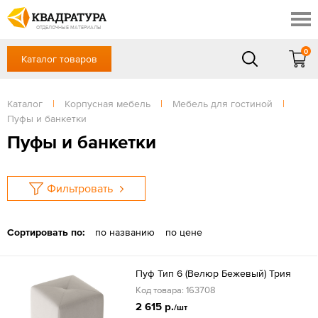
Новосибирск
Профи
Контакты
ОТДЕЛОЧНЫЕ МАТЕРИАЛЫ
Доставка и оплата
0
Каталог товаров
+7 (383) 209-98-97
Выставочный зал
Акции
в будние дни - с 9.00 до 18.00,
Сб, Вс — выходной
Каталог
|
Корпусная мебель
|
Мебель для гостиной
|
Готовые решения
Пуфы и банкетки
ЗАКАЗАТЬ ЗВОНОК
Отзывы
Пуфы и банкетки
Вход
/
Регистрация
Фильтровать
Сортировать по:
по названию
по цене
Пуф Тип 6 (Велюр Бежевый) Трия
Код товара: 163708
2 615 р.
/шт