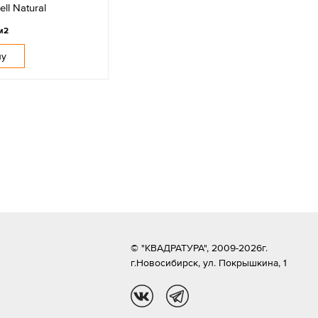
ll Natural
м2
ну
© "КВАДРАТУРА", 2009-2026г.
г.Новосибирск,
ул. Покрышкина, 1
vk
tg