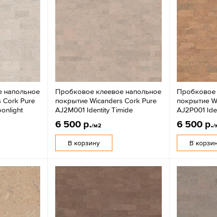
е напольное
Пробковое клеевое напольное
Пробковое 
 Cork Pure
покрытие Wicanders Cork Pure
покрытие Wi
onlight
AJ2M001 Identity Timide
AJ2P001 Ide
6 500 р.
6 500 р.
/м2
/
В корзину
В корзи