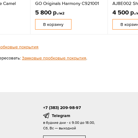
e Camel
GO Originals Harmony C921001
AJ8E002 She
5 800 р.
4 500 р.
/м2
/
В корзину
В корзи
обковые покрытия
ересовать:
Замковые пробковые покрытия
.
+7 (383) 209-98-97
Telegram
в будние дни - с 9.00 до 18.00,
Сб, Вс — выходной