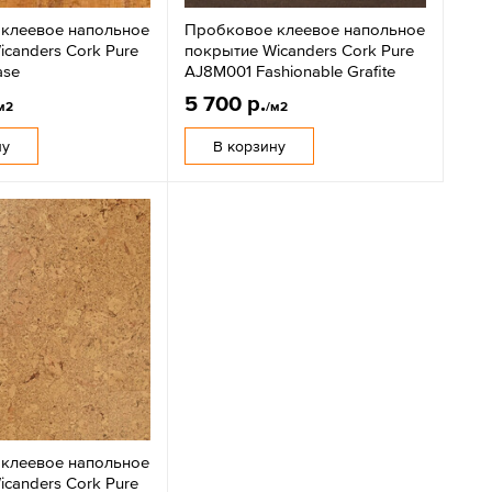
клеевое напольное
Пробковое клеевое напольное
canders Cork Pure
покрытие Wicanders Cork Pure
ase
AJ8M001 Fashionable Grafite
5 700 р.
м2
/м2
ну
В корзину
клеевое напольное
canders Cork Pure