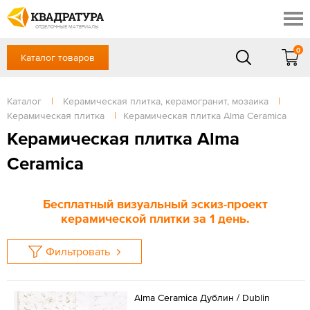
Новосибирск
Профи
Контакты
ОТДЕЛОЧНЫЕ МАТЕРИАЛЫ
Доставка и оплата
0
Каталог товаров
+7 (383) 209-98-97
Выставочный зал
Акции
в будние дни - с 9.00 до 18.00,
Сб, Вс — выходной
Каталог
|
Керамическая плитка, керамогранит, мозаика
|
Готовые решения
Керамическая плитка
|
Керамическая плитка Alma Ceramica
ЗАКАЗАТЬ ЗВОНОК
Отзывы
Керамическая плитка Alma
Вход
Ceramica
/
Регистрация
Бесплатный визуальный эскиз-проект
керамической плитки за 1 день.
Фильтровать
Alma Ceramica Дублин / Dublin