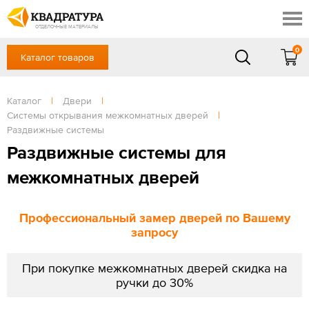
Новосибирск
Профи
Контакты
ОТДЕЛОЧНЫЕ МАТЕРИАЛЫ
Доставка и оплата
0
Каталог товаров
+7 (383) 209-98-97
Выставочный зал
Акции
в будние дни - с 9.00 до 18.00,
Сб, Вс — выходной
Каталог
|
Двери
|
Готовые решения
Системы открывания межкомнатных дверей
|
ЗАКАЗАТЬ ЗВОНОК
Отзывы
Раздвижные системы
Раздвижные системы для
Вход
/
Регистрация
межкомнатных дверей
Профессиональный замер дверей по Вашему
запросу
При покупке межкомнатных дверей скидка на
ручки до 30%