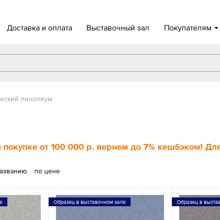
Доставка и оплата
Выставочный зал
Покупателям
еский линолеум
 покупке
от 100 000 р
. вернем до
7%
кешбэком! Для
названию
по цене
е
Образец в выставочном зале
Образец в выста