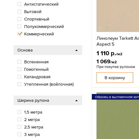
Антистатический
Бытовой
Спортивный
Полукоммерческий
Коммерческий
Линолеум Tarkett Ac
Aspect 5
Основа
1 110 р.
/м2
1 069
Вспененная
/м2
При покупке рулоном
Гомогенный
Каландровая
В корзину
Утепленная (войлочная)
Образец в выставочном зал
Ширина рулона
1,5 метра
2 метра
2,5 метра
3 метра