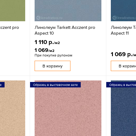
czent pro
Линолеум Tarkett Acczent pro
Линолеум Ta
Aspect 10
Aspect 11
1 110 р.
/м2
1 069
/м2
1 069 р.
/
При покупке рулоном
В корзину
В корзи
е
Образец в выставочном зале
Образец в выста