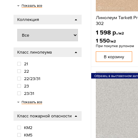
0.4
0.5
0.6
0.7
2
Показать все
Линолеум Tarkett Pr
Коллекция
302
1 598 р.
/м2
1 550
/м2
При покупке рулоном
Класс линолеума
В корзину
21
22
Образец в выставочном зал
22/23/31
23
23/31
23/32
23/33
23/33/42
23/34/43
32
32/41
33
34/41
34/43
34/44
Показать все
Класс пожарной опасности
КМ2
КМ5