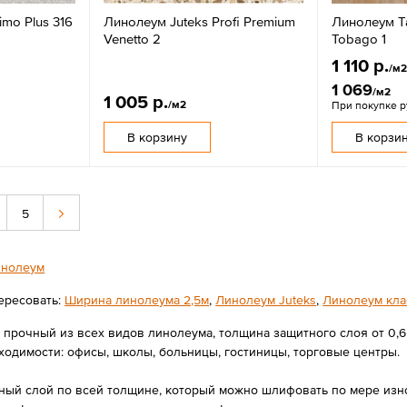
imo Plus 316
Линолеум Juteks Profi Premium
Линолеум Ta
Venetto 2
Tobago 1
1 110 р.
/м
1 069
/м2
1 005 р.
/м2
При покупке 
В корзину
В корзи
5
нолеум
ересовать:
Ширина линолеума 2,5м
,
Линолеум Juteks
,
Линолеум кла
прочный из всех видов линолеума, толщина защитного слоя от 0,
одимости: офисы, школы, больницы, гостиницы, торговые центры.
ый слой по всей толщине, который можно шлифовать по мере износ