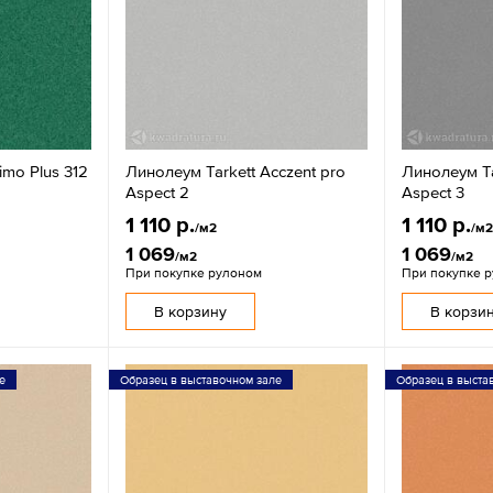
imo Plus 312
Линолеум Tarkett Acczent pro
Линолеум Ta
Aspect 2
Aspect 3
1 110 р.
1 110 р.
/м2
/м
1 069
1 069
/м2
/м2
При покупке рулоном
При покупке 
В корзину
В корзи
е
Образец в выставочном зале
Образец в выста