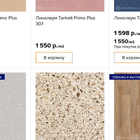
imo Plus
Линолеум Tarkett Primo Plus
Линолеум Ta
307
1 598 р.
/
1 550
/м2
1 550 р.
/м2
При покупке 
В корзину
В корзи
е
Образец в выста