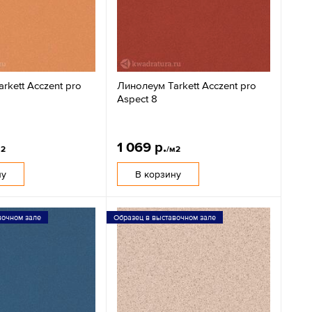
rkett Acczent pro
Линолеум Tarkett Acczent pro
Aspect 8
1 069 р.
м2
/м2
ну
В корзину
вочном зале
Образец в выставочном зале