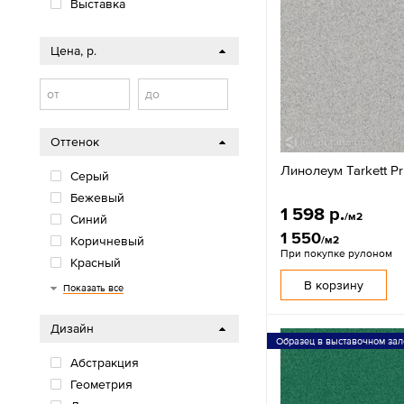
Выставка
Цена, р.
от
до
Оттенок
Линолеум Tarkett Pr
Серый
Бежевый
1 598 р.
/м2
Синий
1 550
/м2
Коричневый
При покупке рулоном
Красный
Черный
Цветной
Белый
Зеленый
Желтый
Оранжевый
Розовый
В корзину
Показать все
Дизайн
Образец в выставочном зал
Абстракция
Геометрия