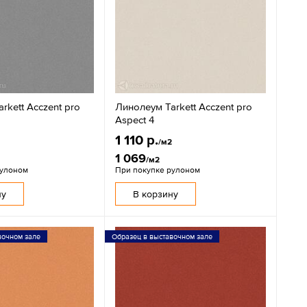
rkett Acczent pro
Линолеум Tarkett Acczent pro
Aspect 4
1 110 р.
2
/м2
1 069
/м2
рулоном
При покупке рулоном
ну
В корзину
вочном зале
Образец в выставочном зале