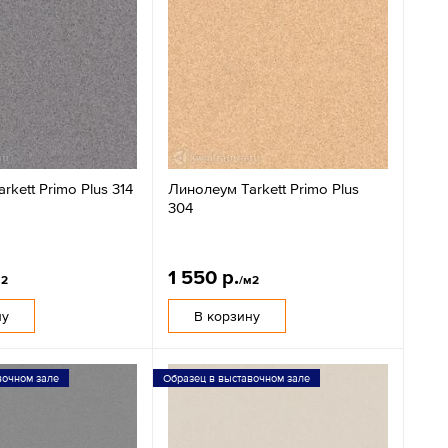
rkett Primo Plus 314
Линолеум Tarkett Primo Plus
304
1 550 р.
м2
/м2
ну
В корзину
вочном зале
Образец в выставочном зале