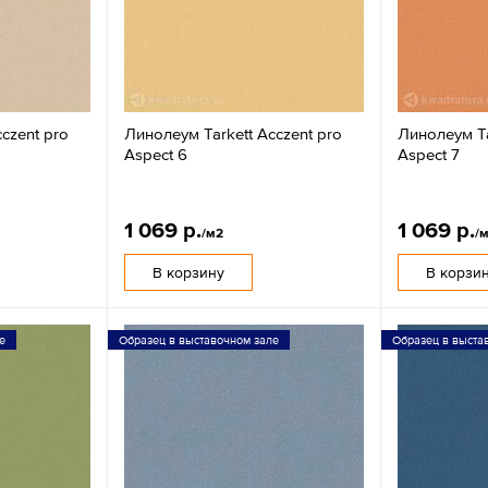
czent pro
Линолеум Tarkett Acczent pro
Линолеум Ta
Aspect 6
Aspect 7
1 069 р.
1 069 р.
/м2
/
В корзину
В корзи
е
Образец в выставочном зале
Образец в выста