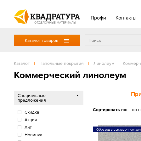
Профи
Контакты
ОТДЕЛОЧНЫЕ МАТЕРИАЛЫ
Каталог товаров
Каталог
|
Напольные покрытия
|
Линолеум
|
Коммерч
Коммерческий линолеум
При
Специальные
предложения
Сортировать по:
по 
Скидка
Акция
Хит
Образец в выставочном зал
Новинка