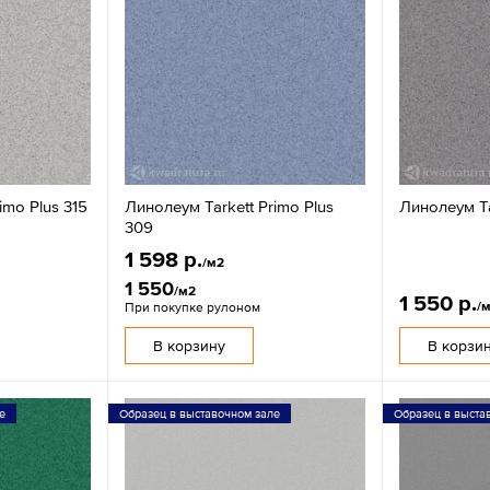
imo Plus 315
Линолеум Tarkett Primo Plus
Линолеум Ta
309
1 598 р.
/м2
1 550
/м2
1 550 р.
/
При покупке рулоном
В корзину
В корзи
е
Образец в выставочном зале
Образец в выста