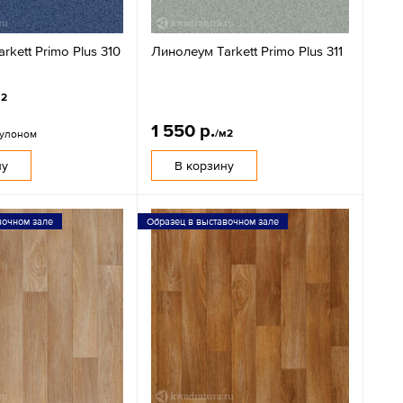
rkett Primo Plus 310
Линолеум Tarkett Primo Plus 311
м2
1 550 р.
/м2
рулоном
ну
В корзину
вочном зале
Образец в выставочном зале