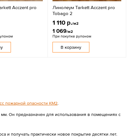
rkett Acczent pro
Линолеум Tarkett Acczent pro
Tobago 2
1 110 р.
2
/м2
1 069
/м2
рулоном
При покупке рулоном
ну
В корзину
сс пожарной опасности КМ2
.
6 мм. Он предназначен для использования в помещениях с
а и получать практически новое покрытие десятки лет.