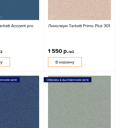
rkett Acczent pro
Линолеум Tarkett Primo Plus 301
1 550 р.
м2
/м2
ну
В корзину
вочном зале
Образец в выставочном зале