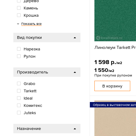
Дерево
Камень
Крошка
Узоры
Показать все
Вид покупки
Линолеум Tarkett Pr
Нарезка
Рулон
1 598 р.
/м2
1 550
/м2
Производитель
При покупке рулоном
Grabo
В корзину
Tarkett
Ideal
Образец в выставочном зал
Комитекс
Juteks
Назначение