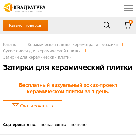
Новосибирск
Профи
Контакты
ОТДЕЛОЧНЫЕ МАТЕРИАЛЫ
Доставка и оплата
0
Каталог товаров
+7 (383) 209-98-97
Выставочный зал
Акции
в будние дни - с 9.00 до 18.00,
Сб, Вс — выходной
Каталог
|
Керамическая плитка, керамогранит, мозаика
|
Готовые решения
Сухие смеси для керамической плитки
|
ЗАКАЗАТЬ ЗВОНОК
Отзывы
Затирки для керамический плитки
Затирки для керамический плитки
Вход
/
Регистрация
Бесплатный визуальный эскиз-проект
керамической плитки за 1 день.
Фильтровать
Сортировать по:
по названию
по цене