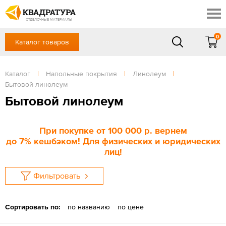
Новосибирск
Профи
Контакты
ОТДЕЛОЧНЫЕ МАТЕРИАЛЫ
Доставка и оплата
0
Каталог товаров
+7 (383) 209-98-97
Выставочный зал
Акции
в будние дни - с 9.00 до 18.00,
Сб, Вс — выходной
Каталог
|
Напольные покрытия
|
Линолеум
|
Готовые решения
Бытовой линолеум
ЗАКАЗАТЬ ЗВОНОК
Отзывы
Бытовой линолеум
Вход
/
Регистрация
При покупке
от 100 000 р
. вернем
до
7%
кешбэком! Для физических и юридических
лиц!
Фильтровать
Сортировать по:
по названию
по цене