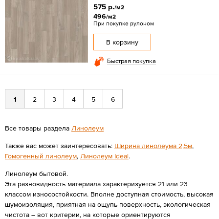
575 р.
/м2
496
/м2
При покупке рулоном
В корзину
Быстрая покупка
1
2
3
4
5
6
Все товары раздела
Линолеум
Также вас может заинтересовать:
Ширина линолеума 2,5м
,
Гомогенный линолеум
,
Линолеум Ideal
.
Линолеум бытовой.
Эта разновидность материала характеризуется 21 или 23
классом износостойкости. Вполне доступная стоимость, высокая
шумоизоляция, приятная на ощупь поверхность, экологическая
чистота – вот критерии, на которые ориентируются