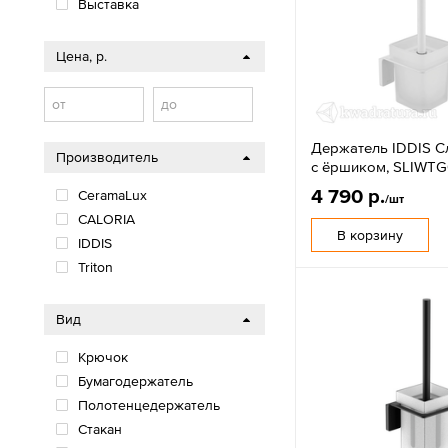
Выставка
Цена, р.
от
до
Держатель IDDIS Сл
Производитель
с ёршиком, SLIWTG
4 790 р.
CeramaLux
/шт
CALORIA
В корзину
IDDIS
Triton
Вид
Крючок
Бумагодержатель
Полотенцедержатель
Стакан