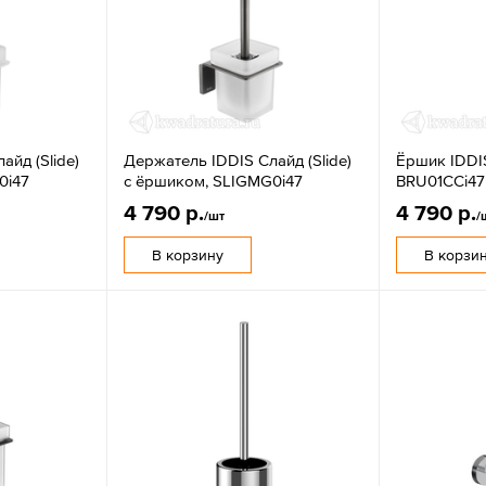
айд (Slide)
Держатель IDDIS Слайд (Slide)
Ёршик IDDI
0i47
с ёршиком, SLIGMG0i47
BRU01CCi47
4 790 р.
4 790 р.
/шт
/
В корзину
В корзи