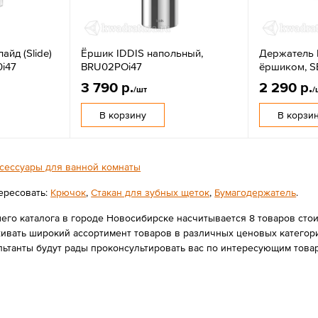
айд (Slide)
Ёршик IDDIS напольный,
Держатель I
0i47
BRU02POi47
ёршиком, S
3 790 р.
2 290 р.
/шт
/
В корзину
В корзи
сессуары для ванной комнаты
ересовать:
Крючок
,
Стакан для зубных щеток
,
Бумагодержатель
.
го каталога в городе Новосибирске насчитывается 8 товаров стоимо
вать широкий ассортимент товаров в различных ценовых категория
льтанты будут рады проконсультировать вас по интересующим тов