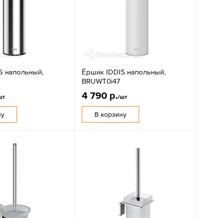
S напольный,
Ёршик IDDIS напольный,
BRUWT0i47
4 790 р.
шт
/шт
ну
В корзину