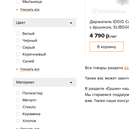
Мыльница
Полка
Ёршик
Дозатор для жидкого
Подголовник
Показать все
мыла
Держатель IDDIS Сл
Цвет
с ёршиком, SLIBSG
Белый
4 790 р.
/шт
Черный
В корзину
Серый
Коричневый
Синий
Все товары раздела
Ак
Бежевый
Зеленый
Оранжевый
Показать все
Также вас может заинт
Материал
В разделе «Ёршик» наше
Полиэстер
Мы стараемся поддержи
Металл
вам. Также наши консу
Стекло
Керамика
Хлопок
Микрофибра
EVA
PEVA
Показать все