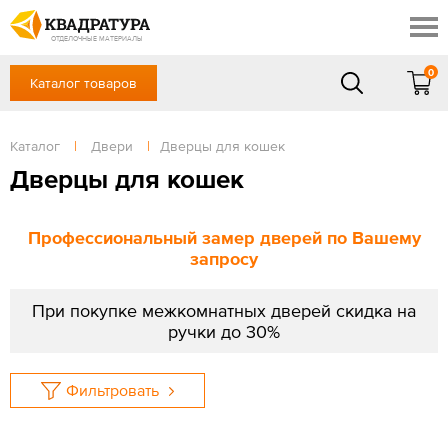
Новосибирск
Профи
Контакты
ОТДЕЛОЧНЫЕ МАТЕРИАЛЫ
Доставка и оплата
0
Каталог товаров
+7 (383) 209-98-97
Выставочный зал
Акции
в будние дни - с 9.00 до 18.00,
Сб, Вс — выходной
Каталог
|
Двери
|
Дверцы для кошек
Готовые решения
ЗАКАЗАТЬ ЗВОНОК
Дверцы для кошек
Отзывы
Вход
/
Регистрация
Профессиональный замер дверей по Вашему
запросу
При покупке межкомнатных дверей скидка на
ручки до 30%
Фильтровать