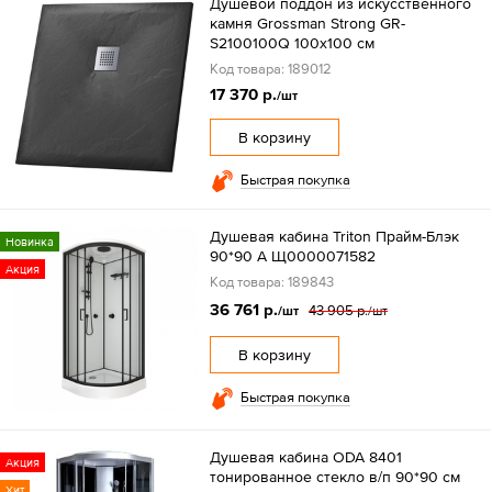
Душевой поддон из искусственного
камня Grossman Strong GR-
S2100100Q 100х100 см
Код товара: 189012
17 370 р.
/шт
В корзину
Быстрая покупка
Душевая кабина Triton Прайм-Блэк
Новинка
90*90 А Щ0000071582
Акция
Код товара: 189843
36 761 р.
43 905 р.
/шт
/шт
В корзину
Быстрая покупка
Душевая кабина ODA 8401
Акция
тонированное стекло в/п 90*90 см
Хит