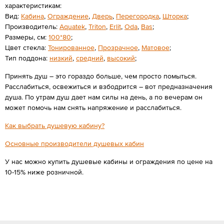
характеристикам:
Вид:
Кабина
,
Ограждение
,
Дверь
,
Перегородка
,
Шторка
;
Производитель:
Aquatek
,
Triton
,
Erlit
,
Oda
,
Bas
;
Размеры, см:
100*80
;
Цвет стекла:
Тонированное
,
Прозрачное
,
Матовое
;
Тип поддона:
низкий
,
средний
,
высокий
;
Принять душ – это гораздо больше, чем просто помыться.
Расслабиться, освежиться и взбодрится – вот предназначения
душа. По утрам душ дает нам силы на день, а по вечерам он
может помочь нам снять напряжение и расслабиться.
Как выбрать душевую кабину?
Основные производители душевых кабин
У нас можно купить душевые кабины и ограждения по цене на
10-15% ниже розничной.