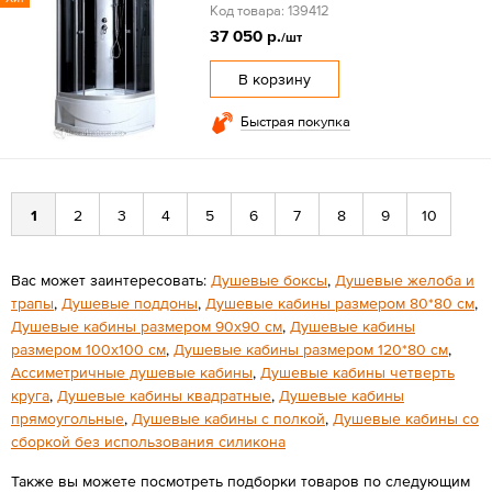
Код товара: 139412
37 050 р.
/шт
В корзину
Быстрая покупка
1
2
3
4
5
6
7
8
9
10
Вас может заинтересовать:
Душевые боксы
,
Душевые желоба и
трапы
,
Душевые поддоны
,
Душевые кабины размером 80*80 см
,
Душевые кабины размером 90х90 см
,
Душевые кабины
размером 100х100 см
,
Душевые кабины размером 120*80 см
,
Ассиметричные душевые кабины
,
Душевые кабины четверть
круга
,
Душевые кабины квадратные
,
Душевые кабины
прямоугольные
,
Душевые кабины с полкой
,
Душевые кабины со
сборкой без использования силикона
Также вы можете посмотреть подборки товаров по следующим