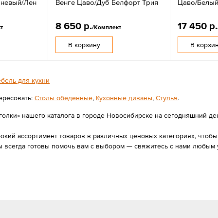
чневый/Лен
Венге Цаво/Дуб Белфорт Трия
Цаво/Белый
8 650 р.
17 450 р.
т
/Комплект
В корзину
В корзи
бель для кухни
ересовать:
Столы обеденные
,
Кухонные диваны
,
Стулья
.
голки» нашего каталога в городе Новосибирске на сегодняшний день 
ий ассортимент товаров в различных ценовых категориях, чтобы в
 всегда готовы помочь вам с выбором — свяжитесь с нами любым 