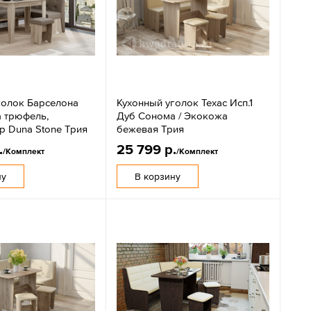
голок Барселона
Кухонный уголок Техас Исп.1
 трюфель,
Дуб Сонома / Экокожа
 Duna Stone Трия
бежевая Трия
.
25 799 р.
/Комплект
/Комплект
ну
В корзину