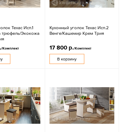
олок Техас Исп.1
Кухонный уголок Техас Исп.2
а трюфель/Экокожа
Венге/Кашемир Крем Трия
ия
.
17 800 р.
/Комплект
/Комплект
ну
В корзину