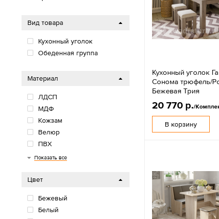
Вид товара
Кухонный уголок
Обеденная группа
Кухонный уголок Г
Материал
Сонома трюфель/Р
Бежевая Трия
ЛДСП
20 770 р.
/Компле
МДФ
Кожзам
В корзину
Велюр
ПВХ
ДСП
Рогожка
Микровелюр
Фанера
Скотчгард
Пластик
Бук
Металл
Дерево
Ткань
Экокожа
Показать все
Цвет
Бежевый
Белый