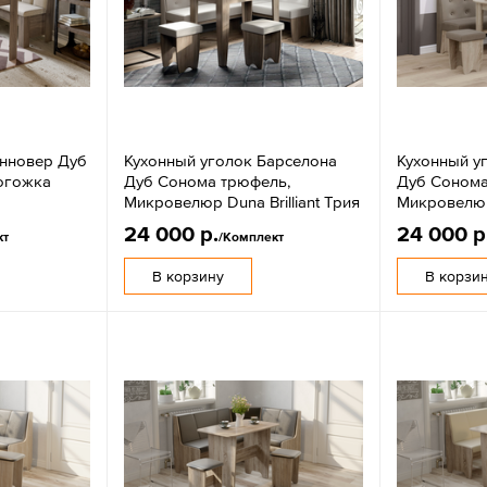
анновер Дуб
Кухонный уголок Барселона
Кухонный у
огожка
Дуб Сонома трюфель,
Дуб Сонома
Микровелюр Duna Brilliant Трия
Микровелюр
24 000 р.
24 000 р
кт
/Комплект
В корзину
В корзи