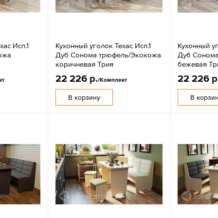
хас Исп.1
Кухонный уголок Техас Исп.1
Кухонный уг
ожа
Дуб Сонома трюфель/Экокожа
Дуб Соном
коричневая Трия
бежевая Тр
22 226 р.
22 226 р
кт
/Комплект
В корзину
В корзи