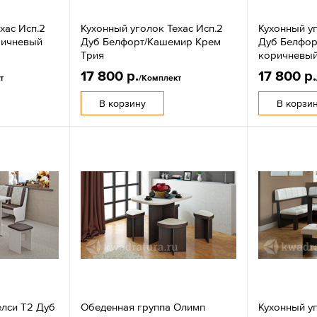
хас Исп.2
Кухонный уголок Техас Исп.2
Кухонный уг
ричневый
Дуб Белфорт/Кашемир Крем
Дуб Белфо
Трия
коричневый
17 800 р.
17 800 р.
т
/Комплект
В корзину
В корзи
елси Т2 Дуб
Обеденная группа Олимп
Кухонный у