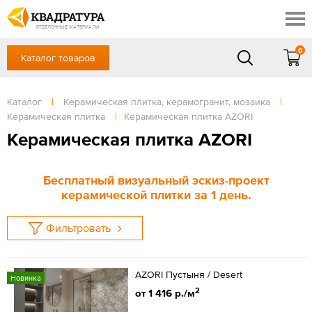
Новосибирск
Профи
Контакты
ОТДЕЛОЧНЫЕ МАТЕРИАЛЫ
Доставка и оплата
0
Каталог товаров
+7 (383) 209-98-97
Выставочный зал
Акции
в будние дни - с 9.00 до 18.00,
Сб, Вс — выходной
Каталог
|
Керамическая плитка, керамогранит, мозаика
|
Готовые решения
Керамическая плитка
|
Керамическая плитка AZORI
ЗАКАЗАТЬ ЗВОНОК
Отзывы
Керамическая плитка AZORI
Вход
/
Регистрация
Бесплатный визуальный эскиз-проект
керамической плитки за 1 день.
Фильтровать
AZORI Пустыня / Desert
Новинка
2
от 1 416 р./м