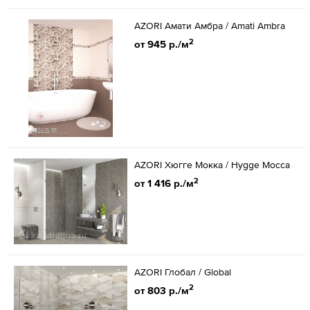
AZORI Амати Амбра / Amati Ambra
2
от 945 р./м
AZORI Хюгге Мокка / Hygge Mocca
2
от 1 416 р./м
AZORI Глобал / Global
2
от 803 р./м