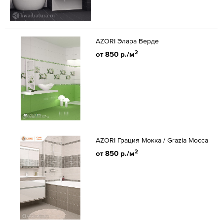
AZORI Элара Верде
2
от 850 р./м
AZORI Грация Мокка / Grazia Mocca
2
от 850 р./м