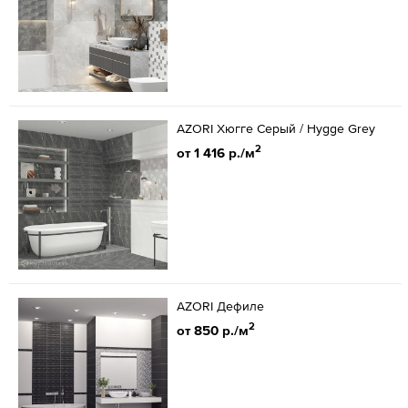
AZORI Хюгге Серый / Hygge Grey
2
от 1 416 р./м
AZORI Дефиле
2
от 850 р./м