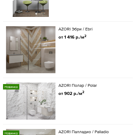
AZORI Эбри / Ebri
2
от 1 416 р./м
AZORI Полар / Polar
Новинка
2
от 902 р./м
AZORI Палладио / Palladio
Новинка