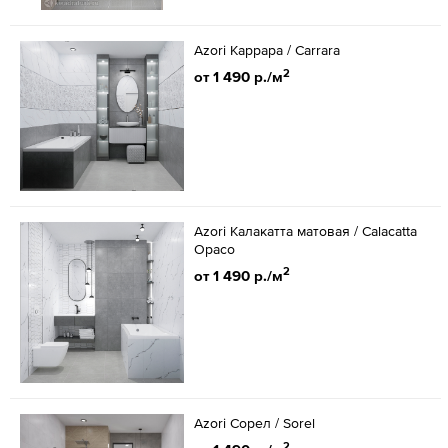
Azori Каррара / Carrara
2
от 1 490 р./м
Azori Калакатта матовая / Calacatta
Opaco
2
от 1 490 р./м
Azori Сорел / Sorel
2