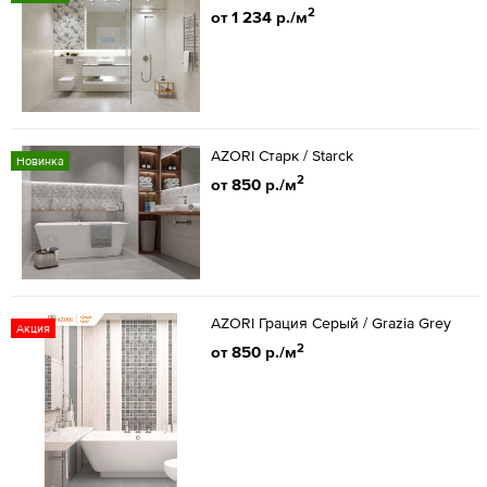
2
от 1 234 р./м
AZORI Старк / Starck
Новинка
2
от 850 р./м
AZORI Грация Серый / Grazia Grey
Акция
2
от 850 р./м