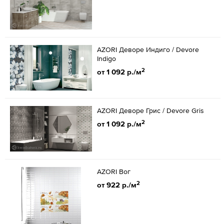
AZORI Деворе Индиго / Devore
Indigo
2
от 1 092 р./м
AZORI Деворе Грис / Devore Gris
2
от 1 092 р./м
AZORI Вог
2
от 922 р./м