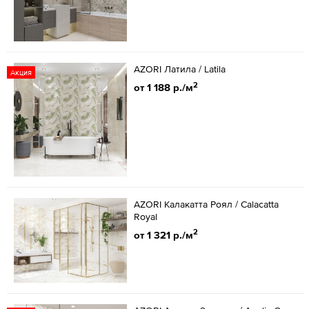
AZORI Латила / Latila
Акция
2
от 1 188 р./м
AZORI Калакатта Роял / Calacatta
Royal
2
от 1 321 р./м