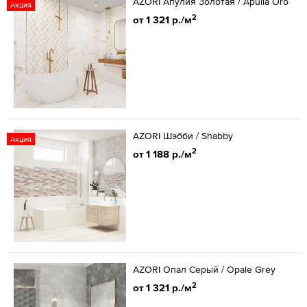
AZORI Апулия Золотая / Apulia Oro
Акция
2
от 1 321 р./м
AZORI Шэбби / Shabby
Акция
2
от 1 188 р./м
AZORI Опал Серый / Opale Grey
2
от 1 321 р./м