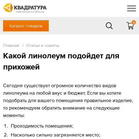
Новосибирск
Профи
Контакты
ОТДЕЛОЧНЫЕ МАТЕРИАЛЫ
Доставка и оплата
0
Каталог товаров
+7 (383) 209-98-97
Выставочный зал
Акции
в будние дни - с 9.00 до 18.00,
Сб, Вс — выходной
Главная
|
Статьи и советы
Готовые решения
ЗАКАЗАТЬ ЗВОНОК
Какой линолеум подойдет для
Отзывы
прихожей
Вход
/
Регистрация
Сегодня существует огромное количество видов
линолеума на любой вкус и бюджет. Если вы хотите
подобрать для вашего помещения правильное изделие,
то рекомендуем обратить внимание на следующие
моменты:
Проходимость помещения;
Насколько сильно загрязняется место;