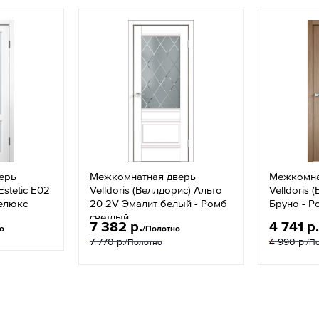
ерь
Межкомнатная дверь
Межкомна
stetic E02
Velldoris (Веллдорис) Альто
Velldoris 
елюкс
20 2V Эмалит белый - Ромб
Бруно - Р
светлый
7 382 р.
4 741 р.
о
/Полотно
7 770 р.
4 990 р.
/Полотно
/П