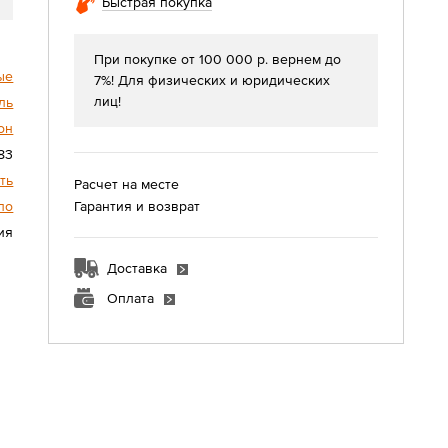
Быстрая покупка
При покупке от 100 000 р. вернем до
ые
7%! Для физических и юридических
лиц!
ль
он
83
ть
Расчет на месте
Гарантия и возврат
ло
ия
Доставка
Оплата