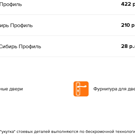
422 р
 Профиль
210 р
бирь Профиль
28 р.
 Сибирь Профиль
ные двери
Фурнитура для дв
"укутка" стоевых деталей выполняются по бескромочной технологи