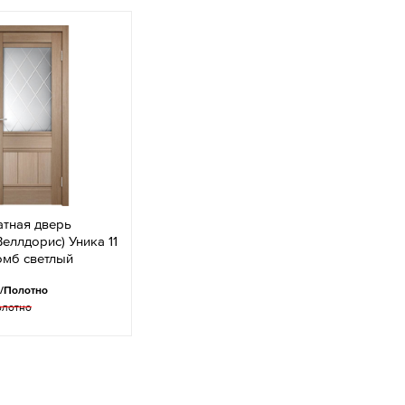
тная дверь
(Веллдорис) Уника 11
омб светлый
/Полотно
олотно