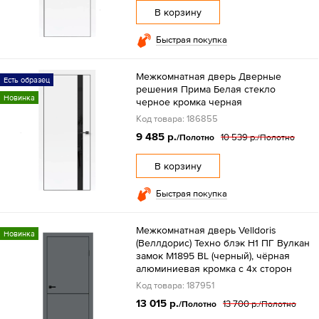
В корзину
Быстрая покупка
Межкомнатная дверь Дверные
Есть образец
решения Прима Белая стекло
Новинка
черное кромка черная
Код товара: 186855
9 485 р.
10 539 р.
/Полотно
/Полотно
В корзину
Быстрая покупка
Межкомнатная дверь Velldoris
Новинка
(Веллдорис) Техно блэк H1 ПГ Вулкан
замок M1895 BL (черный), чёрная
алюминиевая кромка с 4х сторон
Код товара: 187951
13 015 р.
13 700 р.
/Полотно
/Полотно