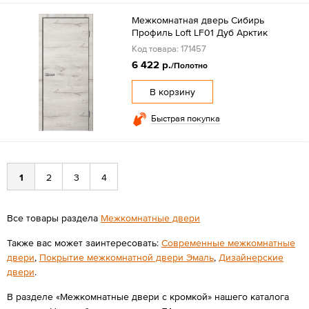
Межкомнатная дверь Сибирь
Профиль Loft LF01 Дуб Арктик
Код товара: 171457
6 422 р.
/Полотно
В корзину
Быстрая покупка
1
2
3
4
Все товары раздела
Межкомнатные двери
Также вас может заинтересовать:
Современные межкомнатные
двери
,
Покрытие межкомнатной двери Эмаль
,
Дизайнерские
двери
.
В разделе «Межкомнатные двери с кромкой» нашего каталога