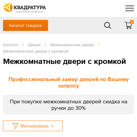
Новосибирск
Профи
Контакты
ОТДЕЛОЧНЫЕ МАТЕРИАЛЫ
Доставка и оплата
0
Каталог товаров
+7 (383) 209-98-97
Выставочный зал
Акции
в будние дни - с 9.00 до 18.00,
Сб, Вс — выходной
Каталог
|
Двери
|
Межкомнатные двери
|
Готовые решения
Межкомнатные двери с кромкой
ЗАКАЗАТЬ ЗВОНОК
Отзывы
Межкомнатные двери с кромкой
Вход
/
Регистрация
Профессиональный замер дверей по Вашему
запросу
При покупке межкомнатных дверей скидка на
ручки до 30%
Фильтровать