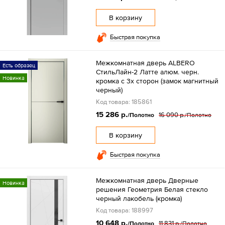
В корзину
Быстрая покупка
Межкомнатная дверь ALBERO
Есть образец
СтильЛайн-2 Латте алюм. черн.
Новинка
кромка с 3х сторон (замок магнитный
черный)
Код товара: 185861
15 286 р.
16 090 р.
/Полотно
/Полотно
В корзину
Быстрая покупка
Межкомнатная дверь Дверные
Новинка
решения Геометрия Белая стекло
черный лакобель (кромка)
Код товара: 188997
10 648 р.
11 831 р.
/Полотно
/Полотно