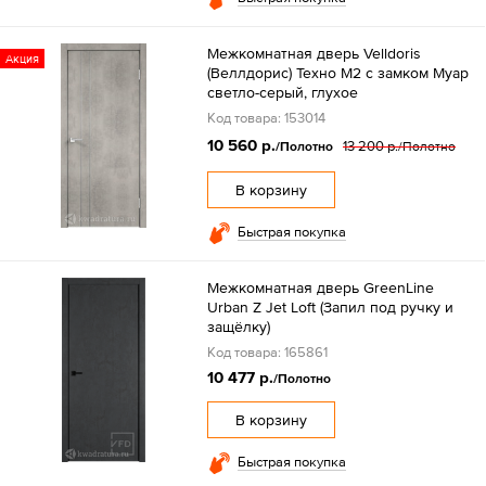
Межкомнатная дверь Velldoris
Акция
(Веллдорис) Техно M2 с замком Муар
светло-серый, глухое
Код товара: 153014
10 560 р.
13 200 р.
/Полотно
/Полотно
В корзину
Быстрая покупка
Межкомнатная дверь GreenLine
Urban Z Jet Loft (Запил под ручку и
защёлку)
Код товара: 165861
10 477 р.
/Полотно
В корзину
Быстрая покупка