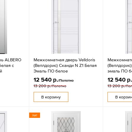
рь ALBERO
Межкомнатная дверь Velldoris
Межкомнатна
белая с
(Веллдорис) Сканди N Z1 Белая
(Веллдорис)
й
Эмаль ПО белое
эмаль ПО б
12 540 р.
12 540 р
/Полотно
13 200 р.
13 200 р.
/Полотно
/По
В корзину
В корзи
Хит