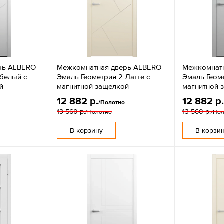
рь ALBERO
Межкомнатная дверь ALBERO
Межкомнат
 белый с
Эмаль Геометрия 2 Латте с
Эмаль Геом
й
магнитной защелкой
магнитной 
12 882 р.
12 882 р
/Полотно
13 560 р.
13 560 р.
/Полотно
/По
В корзину
В корзи