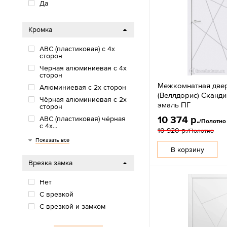
Да
Кромка
АВС (пластиковая) с 4х
сторон
Черная алюминиевая с 4х
сторон
Межкомнатная дверь
Алюминиевая с 2х сторон
(Веллдорис) Сканди
Чёрная алюминиевая с 2х
эмаль ПГ
сторон
10 374 р.
АВС (пластиковая) чёрная
/Полотно
с 4х...
10 920 р.
/Полотно
АВС (пластиковая) с 2х
Чёрная алюминиевая с 3х
АВС (пластиковая) белая с
АВС (пластиковая) серая с
АВС (платиковая) черная с
АВС (платиковая) сэнд с
АВС (пластиковая) в цвет...
Шампань алюминиевая с
Показать все
сторон
сторон
4х сторон
4х сторон
3х сторон
3х сторон
4х сторон
В корзину
Врезка замка
Нет
С врезкой
С врезкой и замком