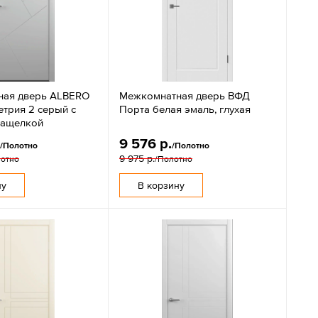
ная дверь ALBERO
Межкомнатная дверь ВФД
етрия 2 серый с
Порта белая эмаль, глухая
защелкой
.
9 576 р.
/Полотно
/Полотно
9 975 р.
лотно
/Полотно
ну
В корзину