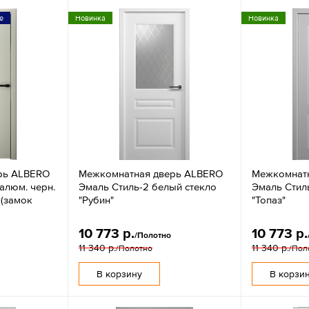
е
Новинка
Новинка
рь ALBERO
Межкомнатная дверь ALBERO
Межкомнат
алюм. черн.
Эмаль Стиль-2 белый стекло
Эмаль Стиль
 (замок
"Рубин"
"Топаз"
10 773 р.
10 773 р.
/Полотно
11 340 р.
11 340 р.
/Полотно
/Пол
В корзину
В корзи