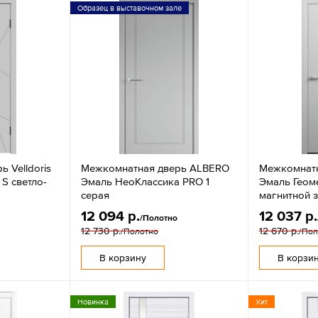
Образец в выставочном зале
 Velldoris
Межкомнатная дверь ALBERO
Межкомнат
 S светло-
Эмаль НеоКлассика PRO 1
Эмаль Геоме
серая
магнитной 
12 094 р.
12 037 р.
/Полотно
12 730 р.
12 670 р.
/Полотно
/Пол
В корзину
В корзи
Новинка
Хит