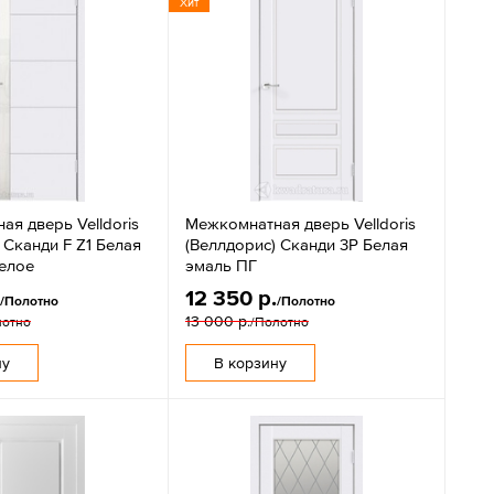
Хит
я дверь Velldoris
Межкомнатная дверь Velldoris
 Сканди F Z1 Белая
(Веллдорис) Сканди 3P Белая
елое
эмаль ПГ
.
12 350 р.
/Полотно
/Полотно
13 000 р.
лотно
/Полотно
ну
В корзину