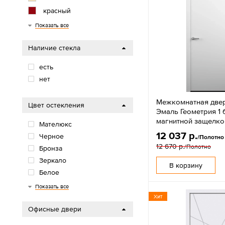
красный
золотой
серый
Графит
Крафт
венге
Показать все
Наличие стекла
есть
нет
Межкомнатная две
Цвет остекления
Эмаль Геометрия 1 
магнитной защелко
Мателюкс
12 037 р.
Черное
/Полотно
12 670 р.
/Полотно
Бронза
Зеркало
В корзину
Белое
Серое
матовое
Показать все
Хит
Офисные двери