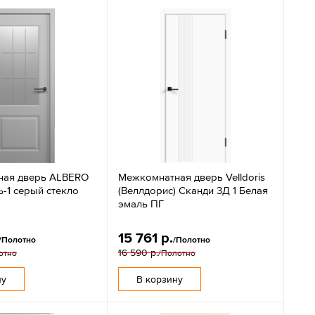
ная дверь ALBERO
Межкомнатная дверь Velldoris
-1 серый стекло
(Веллдорис) Сканди 3Д 1 Белая
эмаль ПГ
15 761 р.
/Полотно
/Полотно
16 590 р.
отно
/Полотно
ну
В корзину