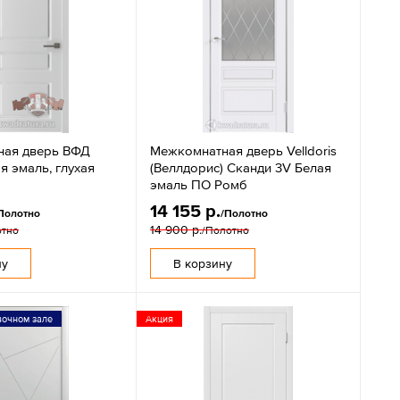
ная дверь ВФД
Межкомнатная дверь Velldoris
я эмаль, глухая
(Веллдорис) Сканди 3V Белая
эмаль ПО Ромб
14 155 р.
Полотно
/Полотно
14 900 р.
отно
/Полотно
ну
В корзину
вочном зале
Акция