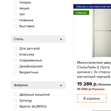
Скидка
Образец в выставочном зал
Акция
Новинка
Хит
Новинка
Выставка
Стиль
Для детской
Классика
Современные
Межкомнатная две
Дизайнерские
СтильЛайн-2 Латте 
кромка с 3х сторон
Бюджетные
магнитный черный)
15 286 р.
/Полотно
Фабрика
16 090 р.
/Полотно
Дверные решения
В корзину
Synergy
Фрегат (ALBERO)