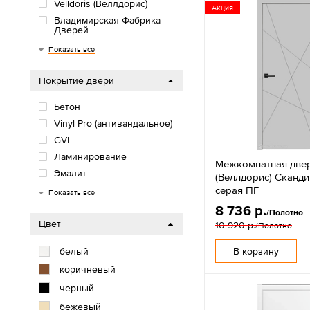
Velldoris (Веллдорис)
Акция
Владимирская Фабрика
Дверей
Green Line
ДвериХолл
Сибирь Профиль
Показать все
Покрытие двери
Бетон
Vinyl Pro (антивандальное)
GVI
Ламинирование
Межкомнатная дверь
Эмалит
(Веллдорис) Сканди
серая ПГ
Soft
Soft Touch
Emalux
Экостайл
Экошпон
Vinyl
EcoTex
3D пленка
Белая эмаль
Микрофлекс
Эмаль
ПВХ
CLP
Показать все
8 736 р.
/Полотно
Цвет
10 920 р.
/Полотно
белый
В корзину
коричневый
черный
бежевый