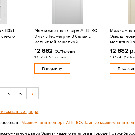
рь ВФД
Межкомнатная дверь ALBERO
Межкомнат
 стекло
Эмаль Геометрия 3 белая с
Эмаль Геоме
магнитной защелкой
магнитной 
12 882 р.
12 882 р
/Полотно
13 560 р.
13 560 р.
/Полотно
/По
В корзину
В корзи
5
6
жкомнатные двери
ересовать:
Межкомнатные двери ALBERO
,
Темные межкомнатные д
межкомнатной двери Эмаль» нашего каталога в городе Новосибирск