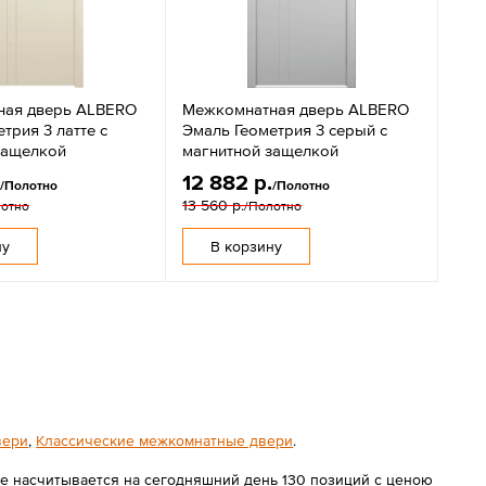
ная дверь ALBERO
Межкомнатная дверь ALBERO
трия 3 латте с
Эмаль Геометрия 3 серый с
защелкой
магнитной защелкой
.
12 882 р.
/Полотно
/Полотно
13 560 р.
лотно
/Полотно
ну
В корзину
вери
,
Классические межкомнатные двери
.
е насчитывается на сегодняшний день 130 позиций с ценою