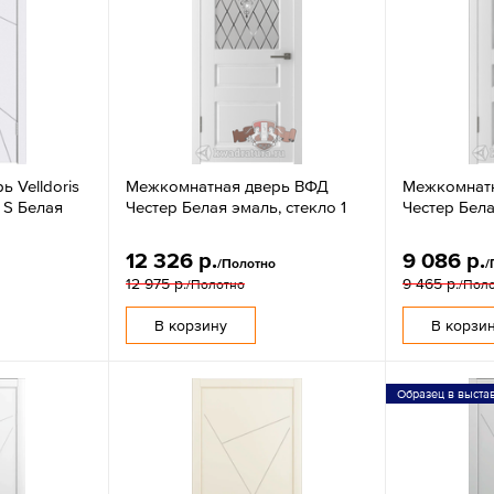
 Velldoris
Межкомнатная дверь ВФД
Межкомнат
 S Белая
Честер Белая эмаль, стекло 1
Честер Бела
12 326 р.
9 086 р.
/Полотно
/
12 975 р.
9 465 р.
/Полотно
/Пол
В корзину
В корзи
Образец в выста