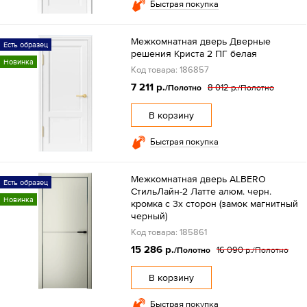
Быстрая покупка
Межкомнатная дверь Дверные
Есть образец
решения Криста 2 ПГ белая
Новинка
Код товара: 186857
7 211 р.
8 012 р.
/Полотно
/Полотно
В корзину
Быстрая покупка
Межкомнатная дверь ALBERO
Есть образец
СтильЛайн-2 Латте алюм. черн.
Новинка
кромка с 3х сторон (замок магнитный
черный)
Код товара: 185861
15 286 р.
16 090 р.
/Полотно
/Полотно
В корзину
Быстрая покупка