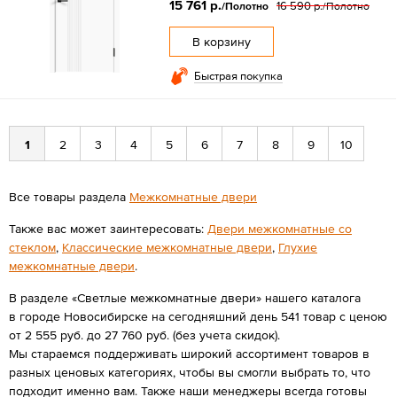
15 761 р.
16 590 р.
/Полотно
/Полотно
В корзину
Быстрая покупка
1
2
3
4
5
6
7
8
9
10
Все товары раздела
Межкомнатные двери
Также вас может заинтересовать:
Двери межкомнатные со
стеклом
,
Классические межкомнатные двери
,
Глухие
межкомнатные двери
.
В разделе «Светлые межкомнатные двери» нашего каталога
в городе Новосибирске на сегодняшний день 541 товар с ценою
от 2 555 руб. до 27 760 руб. (без учета скидок).
Мы стараемся поддерживать широкий ассортимент товаров в
разных ценовых категориях, чтобы вы смогли выбрать то, что
подходит именно вам. Также наши менеджеры всегда готовы