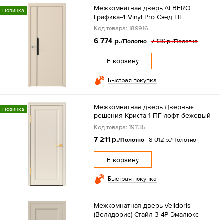
Межкомнатная дверь ALBERO
Новинка
Графика-4 Vinyl Pro Сэнд ПГ
Код товара: 189916
6 774 р.
7 130 р.
/Полотно
/Полотно
В корзину
Быстрая покупка
Межкомнатная дверь Дверные
Новинка
решения Криста 1 ПГ лофт бежевый
Код товара: 191135
7 211 р.
8 012 р.
/Полотно
/Полотно
В корзину
Быстрая покупка
Межкомнатная дверь Velldoris
(Веллдорис) Стайл 3 4P Эмалюкс