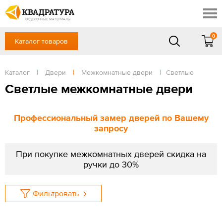
Новосибирск
Профи
Контакты
ОТДЕЛОЧНЫЕ МАТЕРИАЛЫ
Доставка и оплата
0
Каталог товаров
+7 (383) 209-98-97
Выставочный зал
Акции
в будние дни - с 9.00 до 18.00,
Сб, Вс — выходной
Каталог
|
Двери
|
Межкомнатные двери
|
Светлые
Готовые решения
ЗАКАЗАТЬ ЗВОНОК
Светлые межкомнатные двери
Отзывы
Вход
/
Регистрация
Профессиональный замер дверей по Вашему
запросу
При покупке межкомнатных дверей скидка на
ручки до 30%
Фильтровать