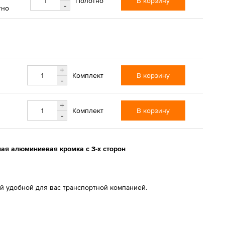
В корзину
Полотно
-
тно
+
В корзину
Комплект
-
+
В корзину
Комплект
-
рная алюминиевая кромка с 3-х сторон
й удобной для вас транспортной компанией.