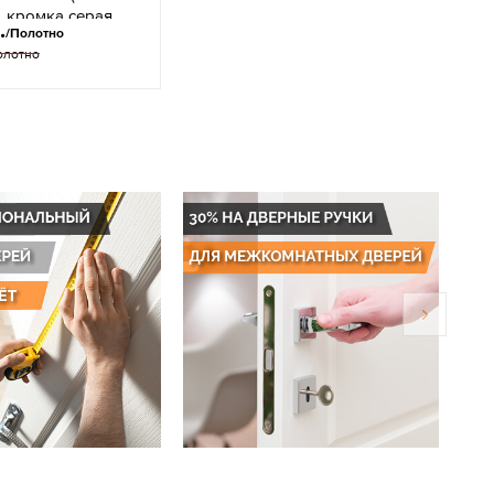
, кромка серая
.
/Полотно
олотно