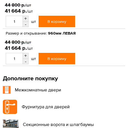
44 800 р.
/шт
41 664 р.
/шт
+
В корзину
шт
-
Размер и открывание:
960мм ЛЕВАЯ
44 800 р.
/шт
41 664 р.
/шт
+
В корзину
шт
-
Дополните покупку
Межкомнатные двери
Фурнитура для дверей
Секционные ворота и шлагбаумы