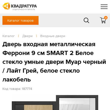
Новосибирск
Профи
Контакты
ОТДЕЛОЧНЫЕ МАТЕРИАЛЫ
Доставка и оплата
0
Каталог товаров
+7 (383) 209-98-97
Выставочный зал
Акции
в будние дни - с 9.00 до 18.00,
Сб, Вс — выходной
Каталог
|
Двери
|
Входные двери
Готовые решения
ЗАКАЗАТЬ ЗВОНОК
Дверь входная металлическая
Отзывы
Феррони 9 см SMART 2 Белое
Вход
/
Регистрация
стекло умные двери Муар черный
/ Лайт Грей, белое стекло
лакобель
Код товара: 187774