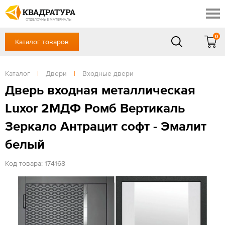
Новосибирск
Профи
Контакты
ОТДЕЛОЧНЫЕ МАТЕРИАЛЫ
Доставка и оплата
0
Каталог товаров
+7 (383) 209-98-97
Выставочный зал
Акции
в будние дни - с 9.00 до 18.00,
Сб, Вс — выходной
Каталог
|
Двери
|
Входные двери
Готовые решения
ЗАКАЗАТЬ ЗВОНОК
Дверь входная металлическая
Отзывы
Luxor 2МДФ Ромб Вертикаль
Вход
/
Регистрация
Зеркало Антрацит софт - Эмалит
белый
Код товара: 174168