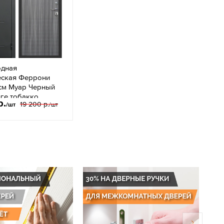
одная
еская Феррони
 см Муар Черный
нге тобакко
р.
19 200 р.
/шт
/шт