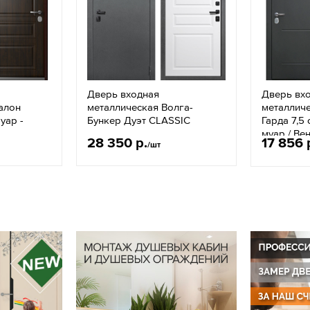
Дверь входная
Дверь вх
алон
металлическая Волга-
металлич
уар -
Бункер Дуэт CLASSIC
Гарда 7,5
муар / Ве
28 350 р.
17 856 
/шт