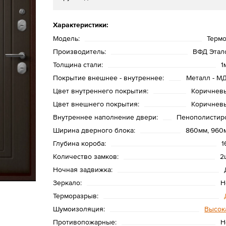
Характеристики:
Модель:
Термо
Производитель:
ВФД Этал
Толщина стали:
1
Покрытие внешнее - внутреннее:
Металл - М
Цвет внутреннего покрытия:
Коричнев
Цвет внешнего покрытия:
Коричнев
Внутреннее наполнение двери:
Пенополистир
Ширина дверного блока:
860мм, 960
Глубина короба:
1
Количество замков:
2
Ночная задвижка:
Зеркало:
Н
Терморазрыв:
Шумоизоляция:
Высок
Противопожарные:
Н