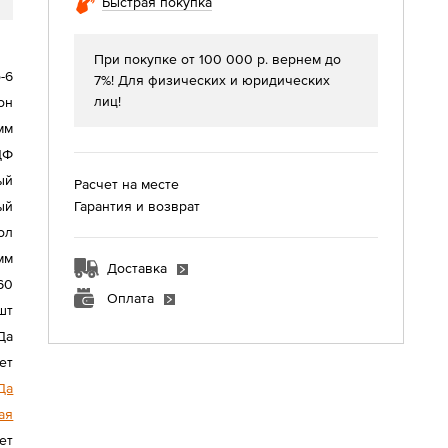
Быстрая покупка
При покупке от 100 000 р. вернем до
-6
7%! Для физических и юридических
лиц!
он
мм
ДФ
ый
Расчет на месте
Гарантия и возврат
ый
ол
мм
Доставка
60
Оплата
шт
Да
ет
Да
ая
ет