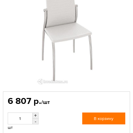
6 807 р.
/шт
+
В корзину
-
шт