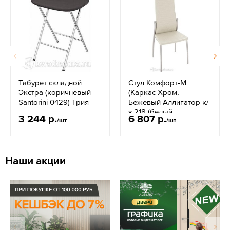
Табурет складной
Стул Комфорт-М
Экстра (коричневый
(Каркас Хром,
Santorini 0429) Трия
Бежевый Аллигатор к/
з 218 (белый
3 244 р.
6 807 р.
/шт
/шт
перламутр)) Трия
Наши акции