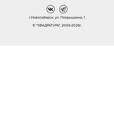
vk
tg
г.Новосибирск,
ул. Покрышкина, 1
© "КВАДРАТУРА", 2009-2026г.