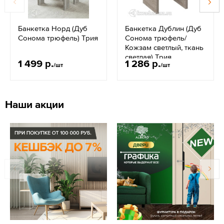
Банкетка Норд (Дуб
Банкетка Дублин (Дуб
Сонома трюфель) Трия
Сонома трюфель/
Кожзам светлый, ткань
светлая) Трия
1 499 р.
1 286 р.
/шт
/шт
Наши акции