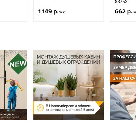
63753
1 149 р.
662 р.
/м2
/