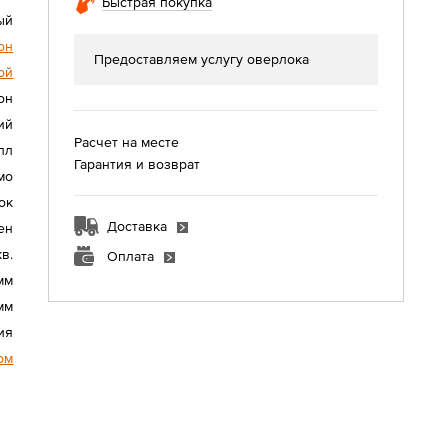
Быстрая покупка
ый
он
Предоставляем услугу оверлока
ой
он
ий
Расчет на месте
лл
Гарантия и возврат
мо
ок
Доставка
ен
кв.
Оплата
мм
мм
ия
ом