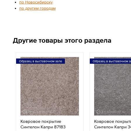
по Новосибирску
по другим городам
Другие товары этого раздела
Образец в выставочном зале
Образец в выставочном з
Ковровое покрытие
Ковровое покрыт
Синтелон Капри 87183
Синтелон Капри 3