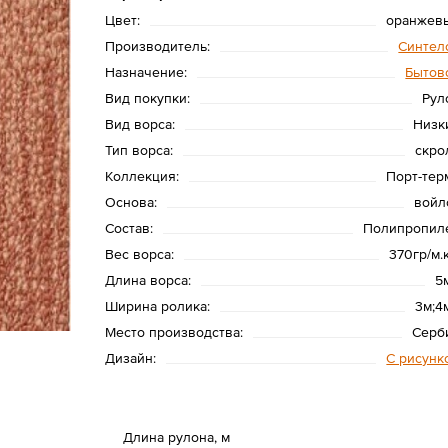
Цвет:
оранжев
Производитель:
Синтел
Назначение:
Бытов
Вид покупки:
Рул
Вид ворса:
Низк
Тип ворса:
скро
Коллекция:
Порт-тер
Основа:
войл
Состав:
Полипропил
Вес ворса:
370гр/м.
Длина ворса:
5
Ширина ролика:
3м;4
Место производства:
Серб
Дизайн:
С рисунк
Длина рулона, м