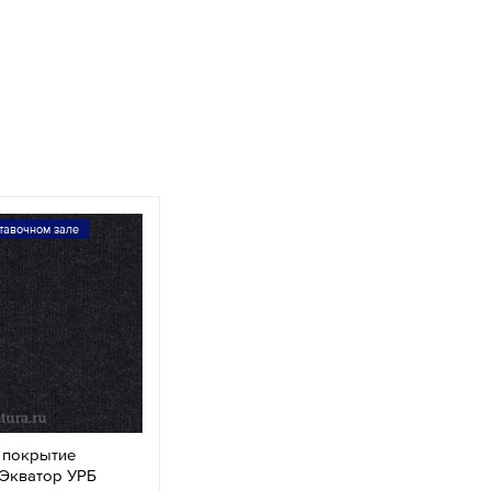
тавочном зале
 покрытие
 Экватор УРБ