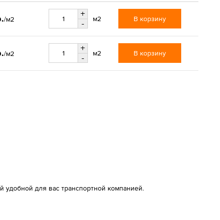
+
р.
В корзину
м2
/м2
-
+
р.
В корзину
м2
/м2
-
й удобной для вас транспортной компанией.