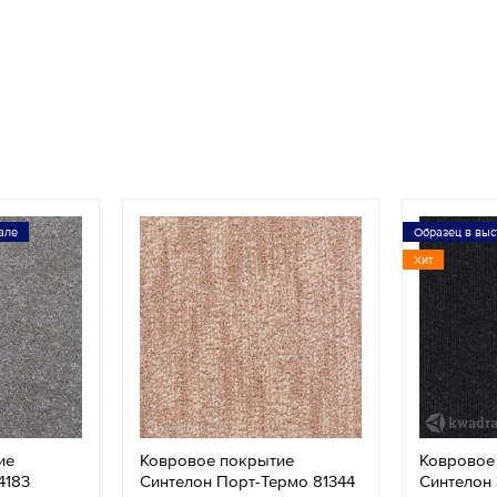
але
Образец в выс
Хит
ие
Ковровое покрытие
Ковровое
4183
Синтелон Порт-Термо 81344
Синтелон