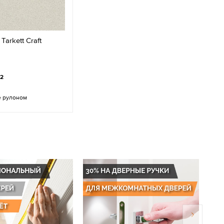
arkett Craft
м2
е рулоном