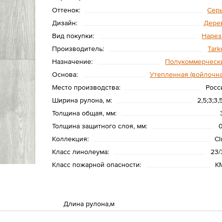
Оттенок:
Сер
Дизайн:
Дере
Вид покупки:
Нарез
Производитель:
Tark
Назначение:
Полукоммерческ
Основа:
Утепленная (войлочна
Место производства:
Росс
Ширина рулона, м:
2,5;3;3,
Толщина общая, мм:
Толщина защитного слоя, мм:
Коллекция:
Cl
Класс линолеума:
23/
Класс пожарной опасности:
К
Длина рулона,м