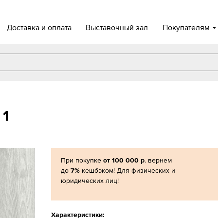
Доставка и оплата
Выставочный зал
Покупателям
 1
При покупке
от 100 000 р
. вернем
до
7%
кешбэком! Для физических и
юридических лиц!
Характеристики: