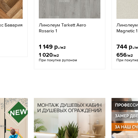
кс Бавария
Линолеум Tarkett Aero
Линолеум T
Rosario 1
Magnetic 1
1 149 р.
744 р.
/м2
/
1 020
656
/м2
/м2
При покупке рулоном
При покупк