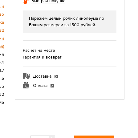
Быстрая покупка
ый
во
Нарежем целый ролик линолеума по
ка
Вашим размерам за 1500 рублей.
ett
ий
я)
Расчет на месте
ия
Гарантия и возврат
5;4
3.7
Доставка
0.5
Оплата
ub
32
М5