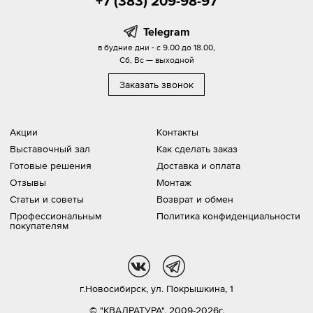
+7 (383) 209-98-97
Telegram
в будние дни - с 9.00 до 18.00,
Сб, Вс — выходной
Заказать звонок
Акции
Контакты
Выставочный зал
Как сделать заказ
Готовые решения
Доставка и оплата
Отзывы
Монтаж
Статьи и советы
Возврат и обмен
Профессиональным
Политика конфиденциальности
покупателям
vk
tg
г.Новосибирск,
ул. Покрышкина, 1
© "КВАДРАТУРА", 2009-2026г.