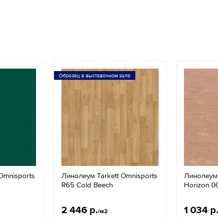
Образец в выставочном зале
Omnisports
Линолеум Tarkett Omnisports
Линолеум 
R65 Cold Beech
Horizon 0
2 446 р.
1 034 р
/м2