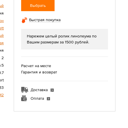
Выбрать
ый
ия
Быстрая покупка
он
ett
ый
Нарежем целый ролик линолеума по
Вашим размерам за 1500 рублей.
ая
ия
2
6.5
Расчет на месте
Гарантия и возврат
0.7
rt
33
Доставка
М2
Оплата