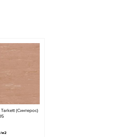
Tarkett (Синтерос)
05
.
/м2