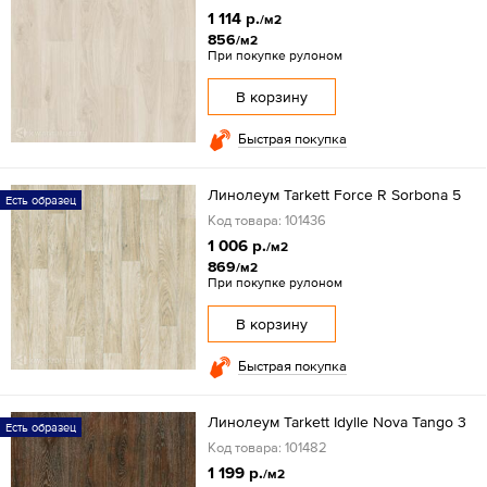
1 114 р.
/м2
856
/м2
При покупке рулоном
В корзину
Быстрая покупка
Линолеум Tarkett Force R Sorbona 5
Есть образец
Код товара: 101436
1 006 р.
/м2
869
/м2
При покупке рулоном
В корзину
Быстрая покупка
Линолеум Tarkett Idylle Nova Tango 3
Есть образец
Код товара: 101482
1 199 р.
/м2