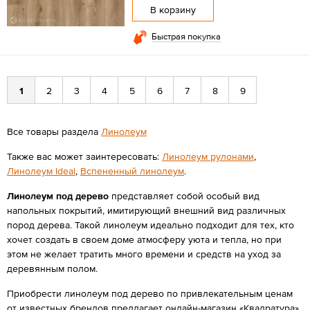
В корзину
Быстрая покупка
1
2
3
4
5
6
7
8
9
Все товары раздела
Линолеум
Также вас может заинтересовать:
Линолеум рулонами
,
Линолеум Ideal
,
Вспененный линолеум
.
Линолеум под дерево
представляет собой особый вид
напольных покрытий, имитирующий внешний вид различных
пород дерева. Такой линолеум идеально подходит для тех, кто
хочет создать в своем доме атмосферу уюта и тепла, но при
этом не желает тратить много времени и средств на уход за
деревянным полом.
Приобрести линолеум под дерево по привлекательным ценам
от известных брендов предлагает онлайн-магазин «Квадратура».