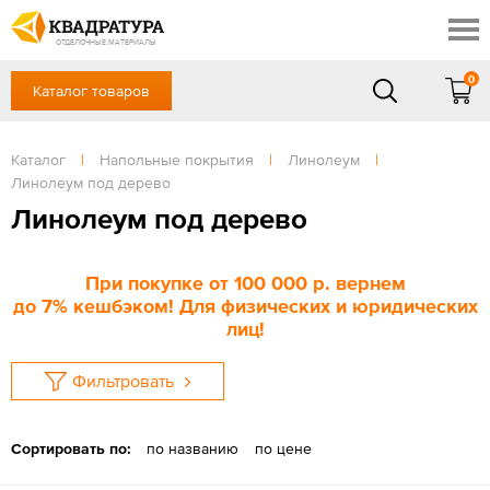
Новосибирск
Профи
Контакты
ОТДЕЛОЧНЫЕ МАТЕРИАЛЫ
Доставка и оплата
0
Каталог товаров
+7 (383) 209-98-97
Выставочный зал
Акции
в будние дни - с 9.00 до 18.00,
Сб, Вс — выходной
Каталог
|
Напольные покрытия
|
Линолеум
|
Готовые решения
Линолеум под дерево
ЗАКАЗАТЬ ЗВОНОК
Отзывы
Линолеум под дерево
Вход
/
Регистрация
При покупке
от 100 000 р
. вернем
до
7%
кешбэком! Для физических и юридических
лиц!
Фильтровать
Сортировать по:
по названию
по цене