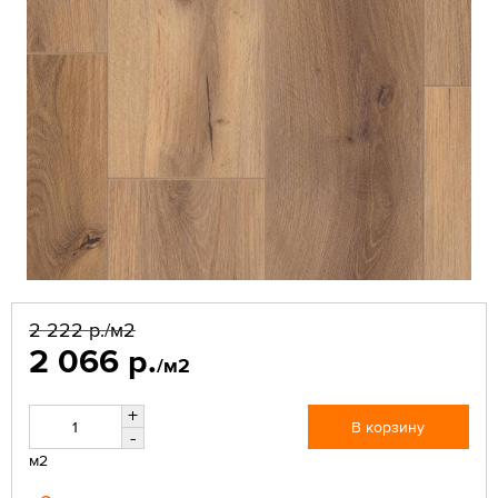
2 222 р.
/м2
2 066 р.
/м2
+
В корзину
-
м2