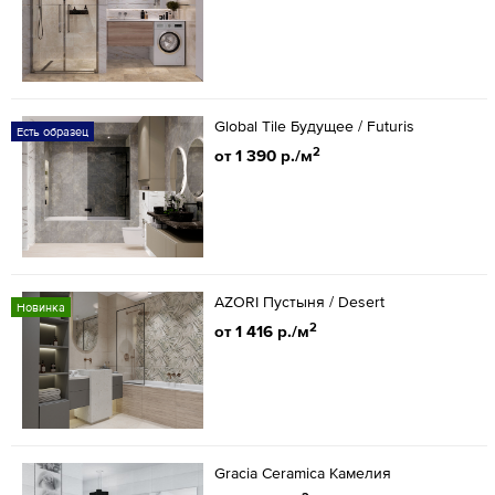
Global Tile Будущее / Futuris
Есть образец
2
от 1 390 р./м
AZORI Пустыня / Desert
Новинка
2
от 1 416 р./м
Gracia Ceramica Камелия