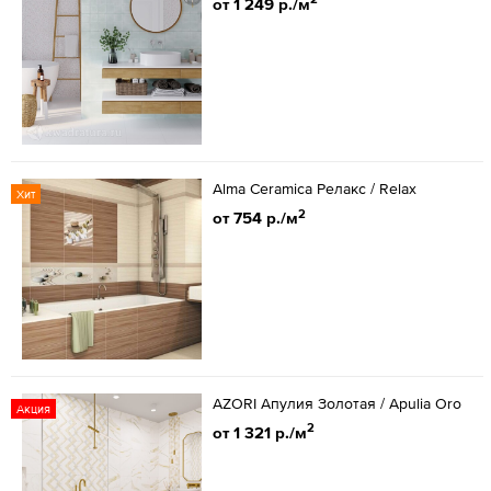
от 1 249 р./м
Alma Ceramica Релакс / Relax
Хит
2
от 754 р./м
AZORI Апулия Золотая / Apulia Oro
Акция
2
от 1 321 р./м