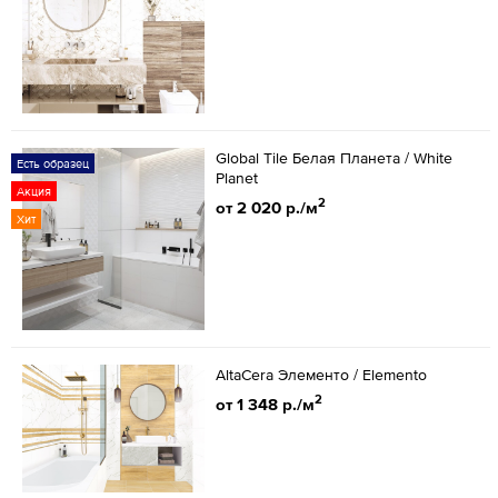
Global Tile Белая Планета / White
Есть образец
Planet
Акция
2
от 2 020 р./м
Хит
AltaCera Элементо / Elemento
2
от 1 348 р./м