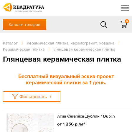
Новосибирск
Профи
Контакты
ОТДЕЛОЧНЫЕ МАТЕРИАЛЫ
Доставка и оплата
0
Каталог товаров
+7 (383) 209-98-97
Выставочный зал
Акции
в будние дни - с 9.00 до 18.00,
Сб, Вс — выходной
Каталог
|
Керамическая плитка, керамогранит, мозаика
|
Готовые решения
Керамическая плитка
|
Глянцевая керамическая плитка
ЗАКАЗАТЬ ЗВОНОК
Отзывы
Глянцевая керамическая плитка
Вход
/
Регистрация
Бесплатный визуальный эскиз-проект
керамической плитки за 1 день.
Фильтровать
Alma Ceramica Дублин / Dublin
2
от 1 256 р./м