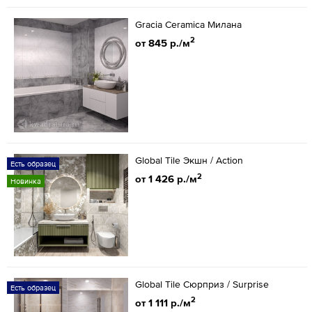
Gracia Ceramica Милана
2
от 845 р./м
Global Tile Экшн / Action
Есть образец
2
от 1 426 р./м
Новинка
Global Tile Сюрприз / Surprise
Есть образец
2
от 1 111 р./м