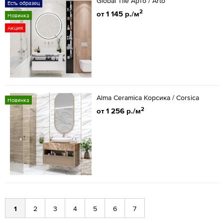
Global Tile Арто / Arto
Есть образец
2
от 1 145 р./м
Новинка
Акция
Alma Ceramica Корсика / Corsica
Новинка
2
от 1 256 р./м
1
2
3
4
5
6
7