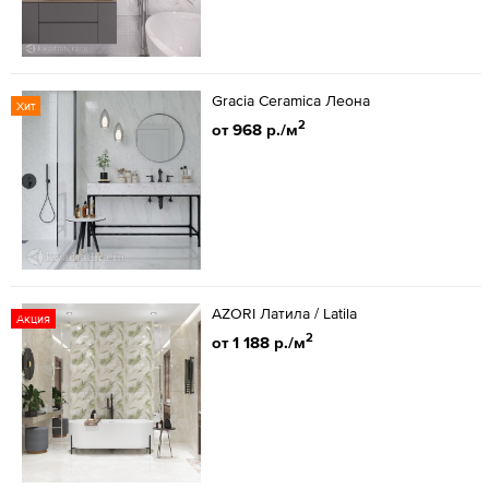
Gracia Ceramica Леона
Хит
2
от 968 р./м
AZORI Латила / Latila
Акция
2
от 1 188 р./м