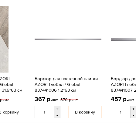
AZORI
Бордюр для настенной плитки
Бордюр для
Global
AZORI Глобал / Global
AZORI Глоба
 31,5*63 см
837441006 1,2*63 см
837441007 2
367 р.
457 р.
р.
370 р.
/м2
/шт
/шт
/шт
+
+
В корзину
В корзину
-
-