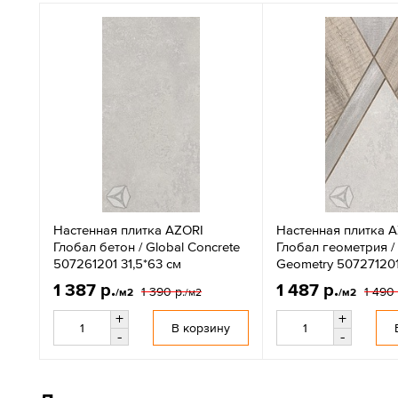
Настенная плитка AZORI
Настенная плитка 
Глобал бетон / Global Concrete
Глобал геометрия / 
507261201 31,5*63 см
Geometry 507271201
1 387 р.
1 487 р.
1 390 р.
1 490 
/м2
/м2
/м2
+
+
В корзину
-
-