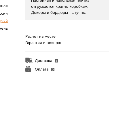
Настенная и напольная плитка
нная
отгружается кратно коробкам.
Декоры и бордюры - штучно.
ссия
ерый
мень
Расчет на месте
Гарантия и возврат
Доставка
Оплата