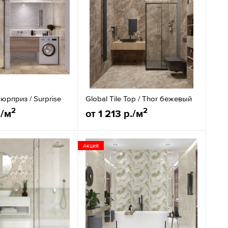
Сюрприз / Surprise
Global Tile Тор / Thor бежевый
2
2
./м
от 1 213 р./м
Акция