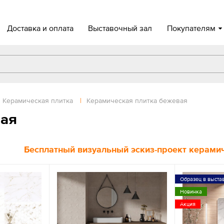
Доставка и оплата
Выставочный зал
Покупателям
Керамическая плитка
|
Керамическая плитка бежевая
вая
Бесплатный визуальный эскиз-проект керамиче
Образец в выста
Новинка
Акция