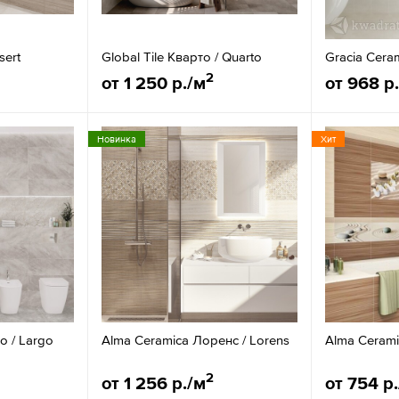
sert
Global Tile Кварто / Quarto
Gracia Cera
2
от 1 250 р./м
от 968 р
Новинка
Хит
о / Largo
Alma Ceramica Лоренс / Lorens
Alma Cerami
2
от 1 256 р./м
от 754 р