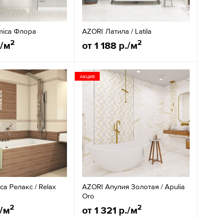
mica Флора
AZORI Латила / Latila
2
2
./м
от 1 188 р./м
Акция
ca Релакс / Relax
AZORI Апулия Золотая / Apulia
Oro
2
2
./м
от 1 321 р./м