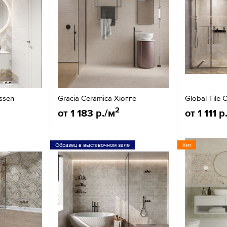
Essen
Gracia Ceramica Хюгге
Global Tile 
2
от 1 183 р./м
от 1 111 р
Образец в выставочном зале
Хит