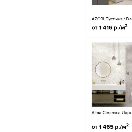
AZORI Пустыня / De
2
от 1 416 р./м
Alma Ceramica Ларг
2
от 1 465 р./м