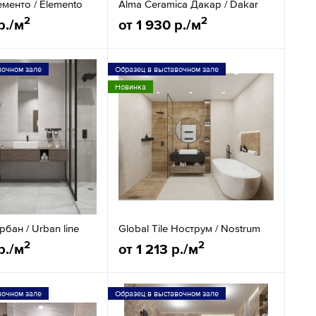
ементо / Elemento
Alma Ceramica Дакар / Dakar
2
2
р./м
от 1 930 р./м
вочном зале
Образец в выставочном зале
Новинка
Урбан / Urban line
Global Tile Нострум / Nostrum
2
2
р./м
от 1 213 р./м
вочном зале
Образец в выставочном зале