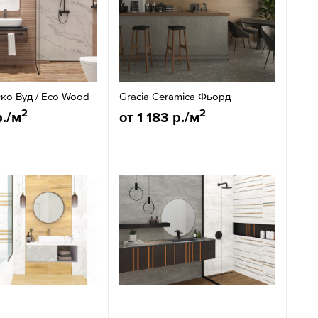
 Эко Вуд / Eco Wood
Gracia Ceramica Фьорд
2
2
р./м
от 1 183 р./м