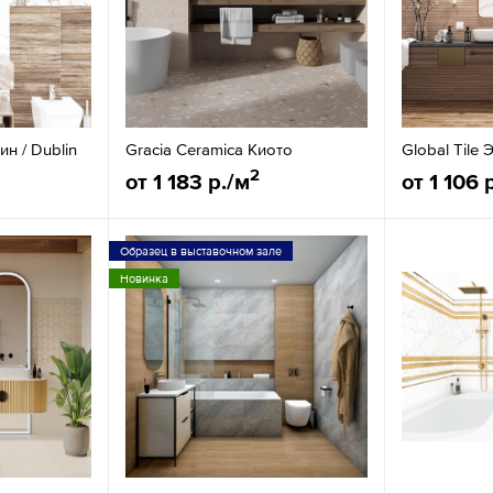
н / Dublin
Gracia Ceramica Киото
Global Tile
2
от 1 183 р./м
от 1 106 
Образец в выставочном зале
Новинка