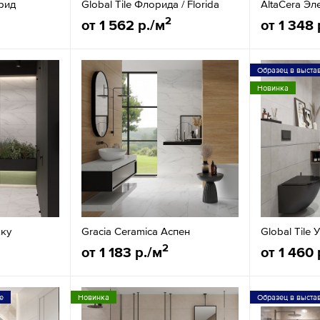
трид
Global Tile Флорида / Florida
AltaCera Эл
2
от 1 562 р./м
от 1 348 
Образец в выста
Новинка
кку
Gracia Ceramica Аспен
Global Tile 
2
от 1 183 р./м
от 1 460 
е
Новинка
Образец в выста