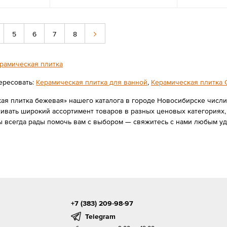
5
6
7
8
рамическая плитка
ересовать:
Керамическая плитка для ванной
,
Керамическая плитка G
ая плитка бежевая» нашего каталога в городе Новосибирске числит
вать широкий ассортимент товаров в разных ценовых категориях, 
 всегда рады помочь вам с выбором — свяжитесь с нами любым уд
+7 (383) 209-98-97
Telegram