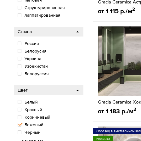
Матовая
Gracia Ceramica Ас
Структурированная
2
от 1 115 р./м
лаппатированная
Страна
Россия
Белорусия
Украина
Узбекистан
Белоруссия
Цвет
Gracia Ceramica Хо
Белый
2
Красный
от 1 183 р./м
Коричневый
Бежевый
Образец в выставочном зал
Черный
Новинка
Серый
Голубой
Фиолетовый
Розовый
Синий
Зеленый
Оранжевый
Желтый
Сиреневый
Золото
Антрацит