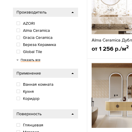
Производитель
AZORI
Alma Ceramica
Gracia Ceramica
Alma Ceramica Дубли
Береза Керамика
2
от 1 256 р./м
Global Tile
AXIMA
New Trend
Delacora
AltaCera
Kerama marazzi
Lasselsberger
Нефрит-Керамика
Шахтинская плитка
Показать все
Применение
Ванная комната
Кухня
Коридор
Поверхность
Глянцевая