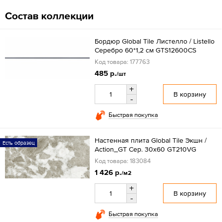
Состав коллекции
Бордюр Global Tile Листелло / Listello
Серебро 60*1,2 см GTS12600CS
Код товара: 177763
485 р.
/шт
+
В корзину
-
Быстрая покупка
Настенная плита Global Tile Экшн /
Есть образец
Action_GT Сер. 30x60 GT210VG
Код товара: 183084
1 426 р.
/м2
+
В корзину
-
Быстрая покупка