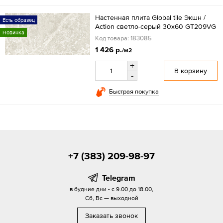
Настенная плита Global tile Экшн /
Есть образец
Action светло-серый 30x60 GT209VG
Новинка
Код товара: 183085
1 426 р.
/м2
+
В корзину
-
Быстрая покупка
+7 (383) 209-98-97
Telegram
в будние дни - с 9.00 до 18.00,
Сб, Вс — выходной
Заказать звонок