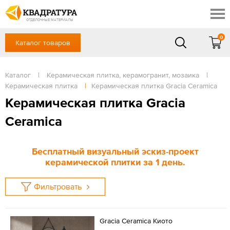
Новосибирск
Профи
Контакты
ОТДЕЛОЧНЫЕ МАТЕРИАЛЫ
Доставка и оплата
0
Каталог товаров
+7 (383) 209-98-97
Выставочный зал
Акции
в будние дни - с 9.00 до 18.00,
Сб, Вс — выходной
Каталог
|
Керамическая плитка, керамогранит, мозаика
|
Готовые решения
Керамическая плитка
|
Керамическая плитка Gracia Ceramica
ЗАКАЗАТЬ ЗВОНОК
Отзывы
Керамическая плитка Gracia
Вход
Ceramica
/
Регистрация
Бесплатный визуальный эскиз-проект
керамической плитки за 1 день.
Фильтровать
Gracia Ceramica Киото