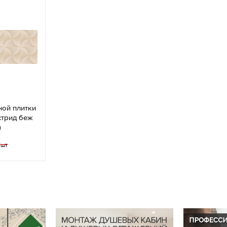
ной плитки
стрид беж
м
/шт