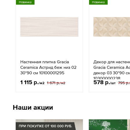
Новинка
Новинка
Настенная плитка Gracia
Декор для настен
Ceramica Астрид беж низ 02
Gracia Ceramica А
30*90 см 10100001295
декор 03 30*90 с
10300000238
1 115 р.
578 р.
1 671 р.
795 р.
/м2
/м2
/шт
Наши акции