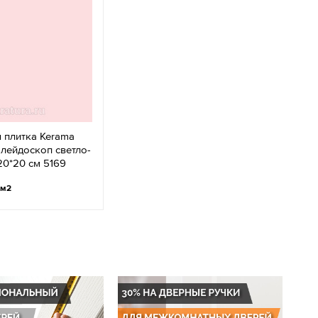
 плитка Kerama
алейдоскоп светло-
0*20 см 5169
/м2