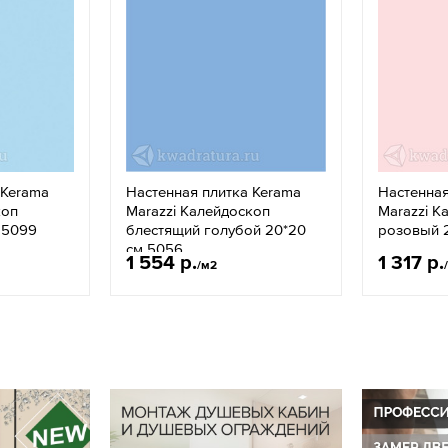
 Kerama
Настенная плитка Kerama
Настенная
коп
Marazzi Калейдоскоп
Marazzi К
 5099
блестящий голубой 20*20
розовый 2
см 5056
1 554 р.
1 317 р.
/м2