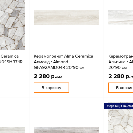
 Ceramica
Керамогранит Alma Ceramica
Керамогран
FU04SHR74R
Алмонд / Almond
Альпина / 
GFA92AMD04R 20*90 см
20*90 см
2 280 р.
2 280 р.
/м2
/
В корзину
В корзи
Образец в выста