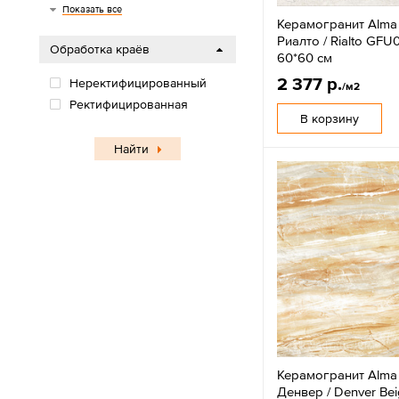
7
7,5
8
8,5
8,7
8.3
8.5
9
9,5
9,6
9.2
9.4
9.6
9.8
Показать все
Керамогранит Alma
Риалто / Rialto GF
Обработка краёв
60*60 см
2 377 р.
Неректифицированный
/м2
Ректифицированная
В корзину
Найти
Керамогранит Alma
Денвер / Denver Be