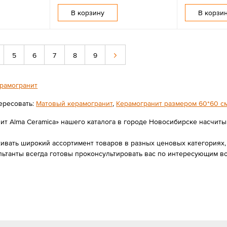
В корзину
В корзи
5
6
7
8
9
рамогранит
ересовать:
Матовый керамогранит
,
Керамогранит размером 60*60 с
ит Alma Ceramica» нашего каталога в городе Новосибирске насчитыва
вать широкий ассортимент товаров в разных ценовых категориях, 
льтанты всегда готовы проконсультировать вас по интересующим 