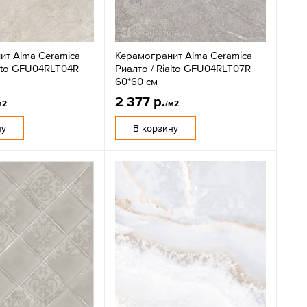
ит Alma Ceramica
Керамогранит Alma Ceramica
alto GFU04RLT04R
Риалто / Rialto GFU04RLT07R
60*60 см
2 377 р.
м2
/м2
ну
В корзину