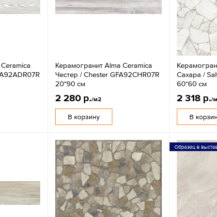
 Ceramica
Керамогранит Alma Ceramica
Керамогран
GFA92ADR07R
Честер / Chester GFA92CHR07R
Сахара / S
20*90 см
60*60 см
2 280 р.
2 318 р.
/м2
/
В корзину
В корзи
Образец в выста