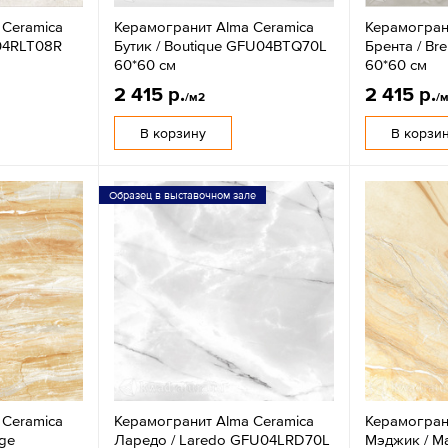
 Ceramica
Керамогранит Alma Ceramica
Керамогран
U04RLT08R
Бутик / Boutique GFU04BTQ70L
Брента / B
60*60 см
60*60 см
2 415 р.
2 415 р.
/м2
/
В корзину
В корзи
Образец в выставочном зале
 Ceramica
Керамогранит Alma Ceramica
Керамогран
ige
Ларедо / Laredo GFU04LRD70L
Мэджик / Ma