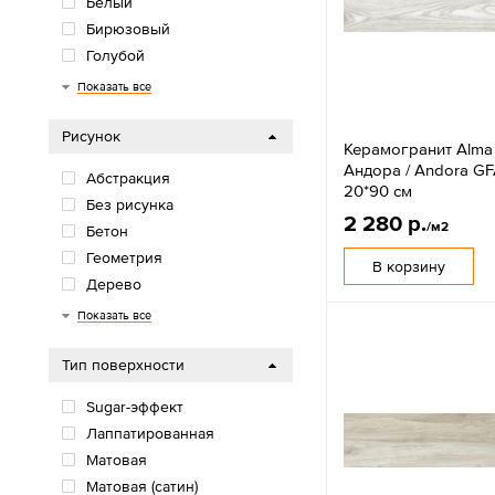
Белый
Бирюзовый
Голубой
Жёлтый
Зелёный
Коричневый
Красный
Медовый
Молочный
Оранжевый
Песочный
Разноцветный
Розовый
Светло-бежевый
Светло-коричневый
Светло-серый
Серо-коричневый
Серый
Синий
Темно-серый
Темно-серый
Фиолетовый
Чёрный
Показать все
Рисунок
Керамогранит Alma
Андора / Andora 
Абстракция
20*90 см
Без рисунка
2 280 р.
/м2
Бетон
Геометрия
В корзину
Дерево
Камень
Металл
Мозаика
Моноколор
Мрамор
Оникс
Орнамент
пэчворк
Пэчворк
Соль-перец
Терраццо
Ткань
Травертин
Узоры
Флора
Цемент
Показать все
Тип поверхности
Sugar-эффект
Лаппатированная
Матовая
Матовая (сатин)