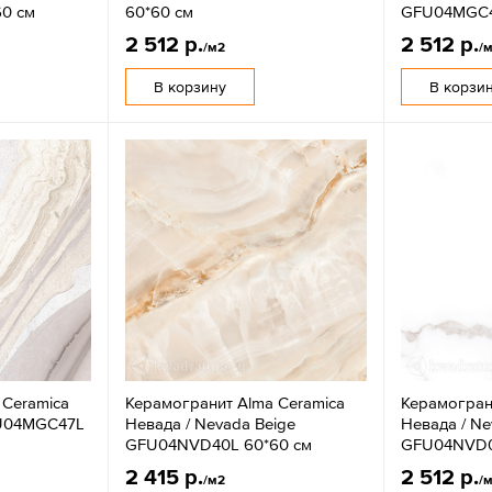
0 см
60*60 см
GFU04MGC4
2 512 р.
2 512 р.
/м2
/
В корзину
В корзи
 Ceramica
Керамогранит Alma Ceramica
Керамогран
FU04MGC47L
Невада / Nevada Beige
Невада / Ne
GFU04NVD40L 60*60 см
GFU04NVD0
2 415 р.
2 512 р.
/м2
/