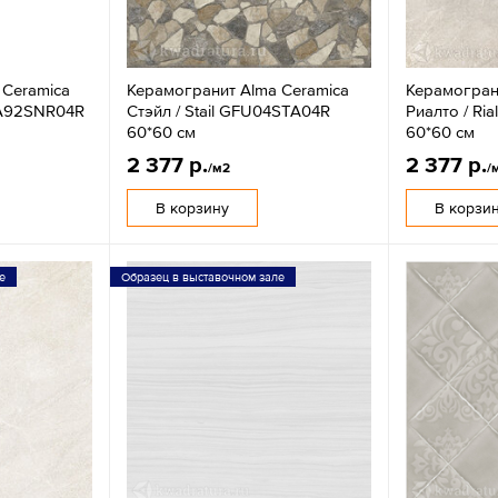
 Ceramica
Керамогранит Alma Ceramica
Керамогран
FA92SNR04R
Стэйл / Stail GFU04STA04R
Риалто / Ri
60*60 см
60*60 см
2 377 р.
2 377 р.
/м2
/
В корзину
В корзи
е
Образец в выставочном зале