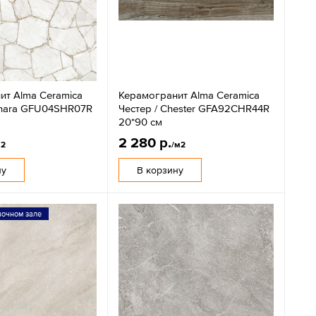
ит Alma Ceramica
Керамогранит Alma Ceramica
ahara GFU04SHR07R
Честер / Chester GFA92CHR44R
20*90 см
2 280 р.
м2
/м2
ну
В корзину
вочном зале