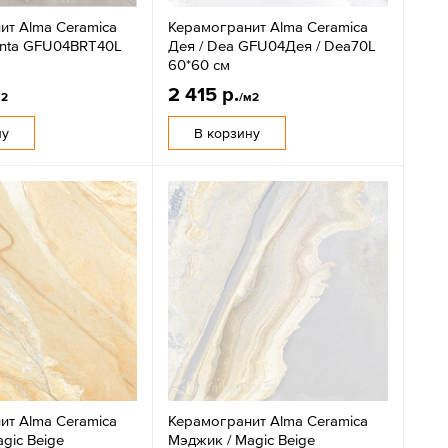
ит Alma Ceramica
Керамогранит Alma Ceramica
renta GFU04BRT40L
Дея / Dea GFU04Дея / Dea70L
60*60 см
2 415 р.
м2
/м2
ну
В корзину
ит Alma Ceramica
Керамогранит Alma Ceramica
gic Beige
Мэджик / Magic Beige