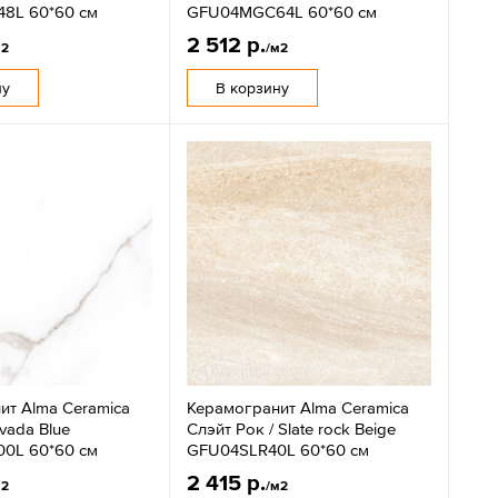
8L 60*60 см
GFU04MGC64L 60*60 см
2 512 р.
м2
/м2
ну
В корзину
ит Alma Ceramica
Керамогранит Alma Ceramica
vada Blue
Слэйт Рок / Slate rock Beige
0L 60*60 см
GFU04SLR40L 60*60 см
2 415 р.
м2
/м2