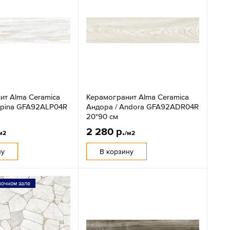
ит Alma Ceramica
Керамогранит Alma Ceramica
Alpina GFA92ALP04R
Андора / Andora GFA92ADR04R
20*90 см
2 280 р.
м2
/м2
ну
В корзину
вочном зале