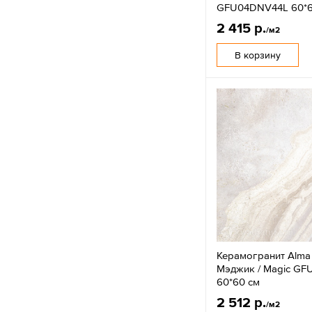
GFU04DNV44L 60*6
2 415 р.
/м2
В корзину
Керамогранит Alma
Мэджик / Magic G
60*60 см
2 512 р.
/м2