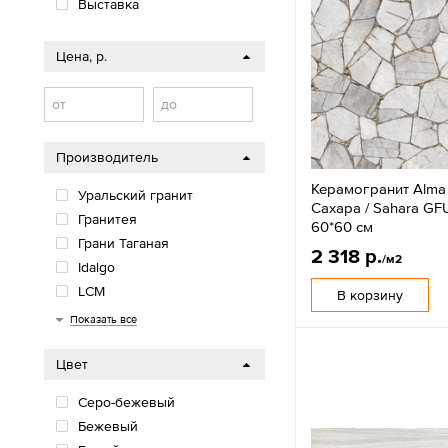
Выставка
Цена, р.
от
до
Производитель
Керамогранит Alma
Уральский гранит
Сахара / Sahara G
Гранитея
60*60 см
Грани Таганая
2 318 р.
/м2
Idalgo
LCM
В корзину
Diamond Ceramics
Shaturatile
Gracia Ceramica
AZORI
Alma Ceramica
Kerranova
ESTIMA
ZERDE TILE
Delacora
New Trend
Cersanit
Global Tile
Lasselsberger
ZM
NSceramic
Primovera
Евро-Керамика
Grasaro
Kerama Marazzi
AltaCera
Пиастрелла
Показать все
Цвет
Cеро-бежевый
Бежевый