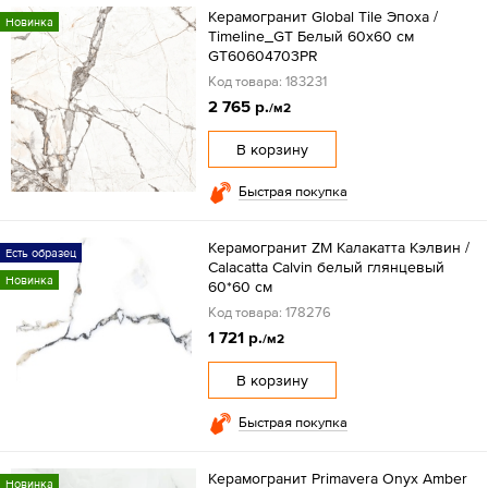
Керамогранит Global Tile Эпоха /
Новинка
Timeline_GT Белый 60x60 см
GT60604703PR
Код товара: 183231
2 765 р.
/м2
В корзину
Быстрая покупка
Керамогранит ZM Калакатта Кэлвин /
Есть образец
Calacatta Calvin белый глянцевый
Новинка
60*60 см
Код товара: 178276
1 721 р.
/м2
В корзину
Быстрая покупка
Керамогранит Primavera Onyx Аmber
Новинка