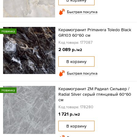
Быстрая покупка
Керамогранит Primavera Toledo Black
Новинка
GR103 60*60 см
Код товара: 177087
2 089 р.
/м2
В корзину
Быстрая покупка
Керамогранит ZM Радиал Сильвер /
Новинка
Radial Silver серый глянцевый 60*60
см
Код товара: 178280
1 721 р.
/м2
В корзину