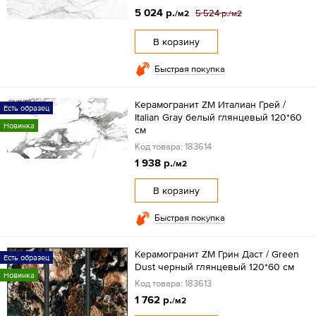
5 024 р.
5 524 р.
/м2
/м2
В корзину
Быстрая покупка
Керамогранит ZM Италиан Грей /
Есть образец
Italian Gray белый глянцевый 120*60
Новинка
см
Код товара: 183614
1 938 р.
/м2
В корзину
Быстрая покупка
Керамогранит ZM Грин Даст / Green
Есть образец
Dust черный глянцевый 120*60 см
Новинка
Код товара: 183613
1 762 р.
/м2