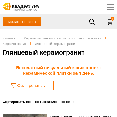
Новосибирск
Профи
Контакты
ОТДЕЛОЧНЫЕ МАТЕРИАЛЫ
Доставка и оплата
0
Каталог товаров
+7 (383) 209-98-97
Выставочный зал
Акции
в будние дни - с 9.00 до 18.00,
Сб, Вс — выходной
Каталог
|
Керамическая плитка, керамогранит, мозаика
|
Готовые решения
Керамогранит
|
Глянцевый керамогранит
ЗАКАЗАТЬ ЗВОНОК
Отзывы
Глянцевый керамогранит
Вход
/
Регистрация
Бесплатный визуальный эскиз-проект
керамической плитки за 1 день.
Фильтровать
Сортировать по:
по названию
по цене
Керамогранит LCM Премьер Стоун /