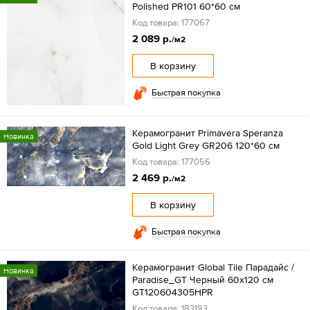
Polished PR101 60*60 см
Код товара: 177067
2 089 р.
/м2
В корзину
Быстрая покупка
Керамогранит Primavera Speranza
Новинка
Gold Light Grey GR206 120*60 см
Код товара: 177056
2 469 р.
/м2
В корзину
Быстрая покупка
Керамогранит Global Tile Парадайс /
Новинка
Paradise_GT Черный 60x120 см
GT120604305HPR
Код товара: 183193