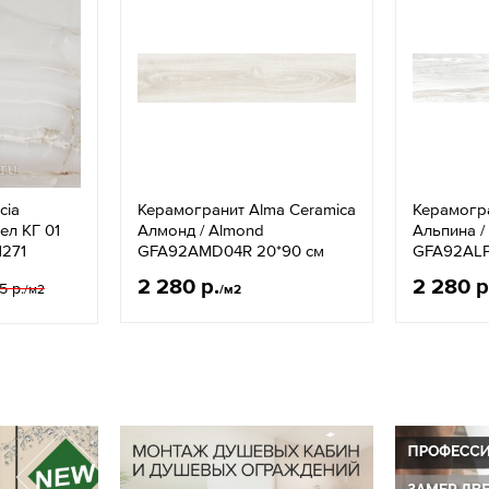
cia
Керамогранит Alma Ceramica
Керамогра
ел КГ 01
Алмонд / Almond
Альпина / 
1271
GFA92AMD04R 20*90 см
GFA92ALP
2 280 р.
2 280 р
5 р.
/м2
/м2