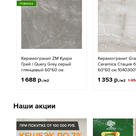
Новинка
Керамогранит ZM Куири
Керамогранит Gra
Грей / Query Grey серый
Ceramica Стация б
глянцевый 60*60 см
60*60 см 1040300
1 688 р.
1 353 р.
1 95
/м2
/м2
Наши акции