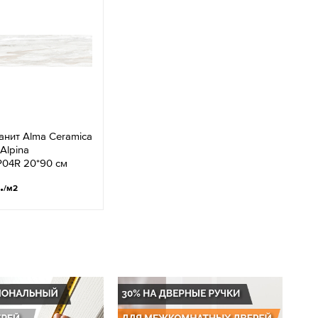
нит Alma Ceramica
Alpina
04R 20*90 см
.
/м2