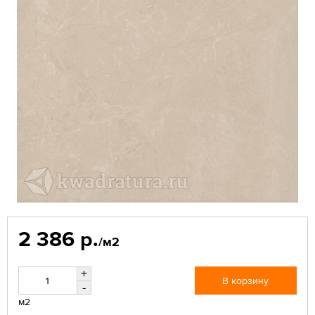
2 386 р.
/м2
+
В корзину
-
м2