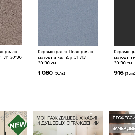
астрелла
Керамогранит Пиастрелла
Керамогр
Т311 30*30
матовый калибр СТ313
матовый 
30*30 см
30*30 см
1 080 р.
916 р.
/м2
/м