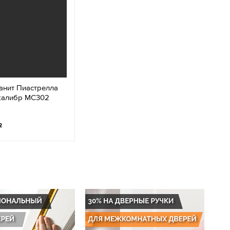
анит Пиастрелла
калибр МС302
2