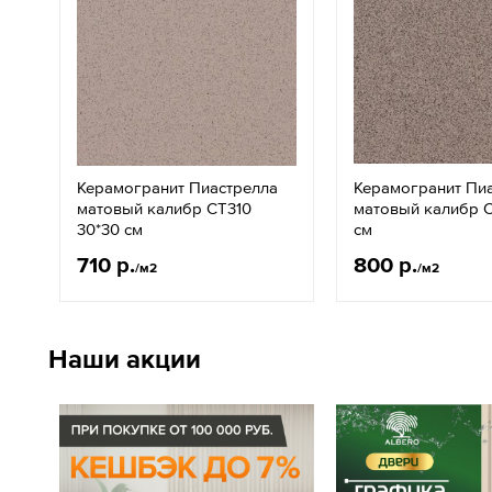
Керамогранит Пиастрелла
Керамогранит Пи
матовый калибр СТ310
матовый калибр С
30*30 см
см
710 р.
800 р.
/м2
/м2
Наши акции