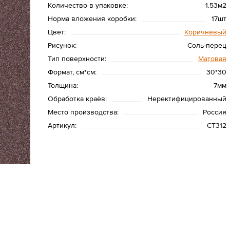
Количество в упаковке:
1.53м2
Норма вложения коробки:
17шт
Цвет:
Коричневый
Рисунок:
Соль-перец
Тип поверхности:
Матовая
Формат, см*см:
30*30
Толщина:
7мм
Обработка краёв:
Неректифицированный
Место производства:
Россия
Артикул:
СТ312